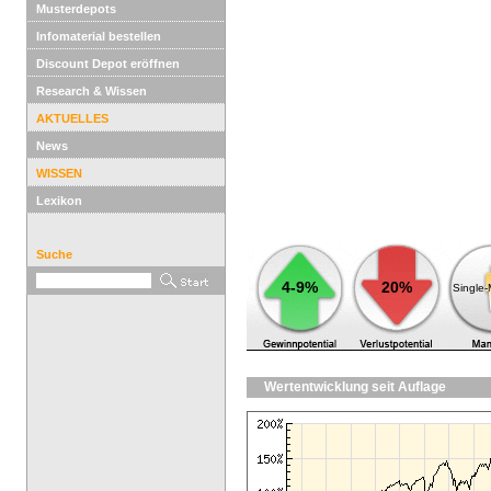
Musterdepots
Infomaterial bestellen
Discount Depot eröffnen
Research & Wissen
AKTUELLES
News
WISSEN
Lexikon
Suche
4-9%
20%
Single
Wertentwicklung seit Auflage