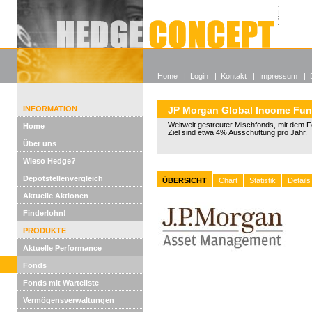
Alle off
Lexikon
Wieso He
Home
|
Login
|
Kontakt
|
Impressum
|
INFORMATION
JP Morgan Global Income Fu
Weltweit gestreuter Mischfonds, mit dem 
Home
Ziel sind etwa 4% Ausschüttung pro Jahr.
Über uns
Wieso Hedge?
Depotstellenvergleich
ÜBERSICHT
Chart
Statistik
Details
Aktuelle Aktionen
Finderlohn!
PRODUKTE
Aktuelle Performance
Fonds
Fonds mit Warteliste
Vermögensverwaltungen