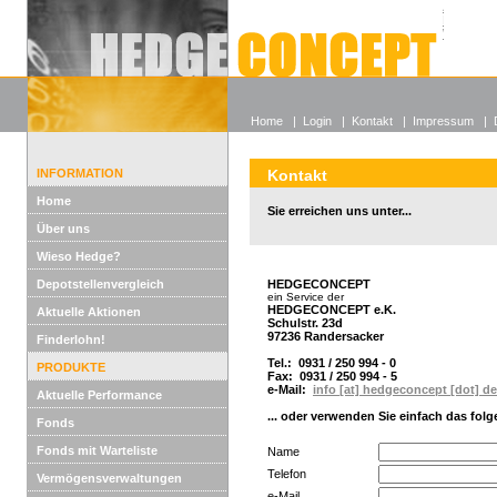
Alle off
Lexikon
Wieso He
Home
|
Login
|
Kontakt
|
Impressum
|
INFORMATION
Kontakt
Home
Sie erreichen uns unter...
Über uns
Wieso Hedge?
Depotstellenvergleich
HEDGECONCEPT
ein Service der
HEDGECONCEPT e.K.
Aktuelle Aktionen
Schulstr. 23d
97236 Randersacker
Finderlohn!
Tel.: 0931 / 250 994 - 0
PRODUKTE
Fax: 0931 / 250 994 - 5
e-Mail:
info [at] hedgeconcept [dot] de
Aktuelle Performance
... oder verwenden Sie einfach das fol
Fonds
Fonds mit Warteliste
Name
Telefon
Vermögensverwaltungen
e-Mail