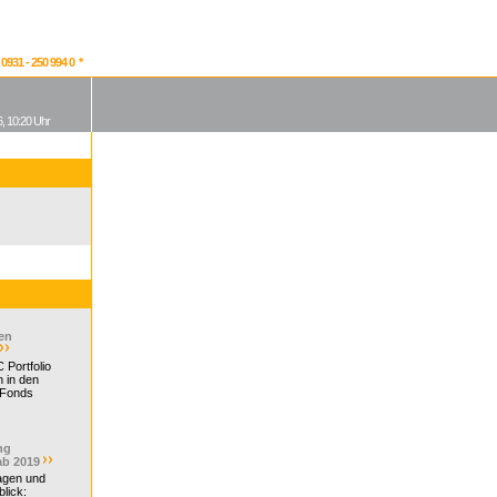
931 - 250 994 0 *
, 10:20 Uhr
en
 Portfolio
 in den
 Fonds
ng
ab 2019
ragen und
lick: