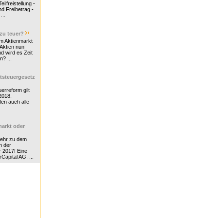
ilfreistellung -
d Freibetrag -
...
 zu teuer?
m Aktienmarkt
 Aktien nun
nd wird es Zeit
n? ...
tsteuergesetz
erreform gilt
2018.
en auch alle
arkt oder
Mehr zu dem
n der
r 2017! Eine
rCapital AG. ...