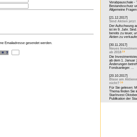
Vorabpauschale - Te
Bestandsschutz un
Allgemeine Fragen 
[21.12.2017]
Sind Aktien jetzt
Der Aufschwung a
ist im 9. Jahr. Sind
bereits zu teuer, u
Aktien zu verkaufe
eine Emailadresse gesendet werden.
[30.11.2017]
Neues Investmen
ab 2018
Die Investmentsteu
ab dem 1. Januar 
Änderungen betreff
Fondsanleger. ...
[20.10.2017]
Blase am Aktienm
nicht?
Für Sie gelesen: 
Thema finden Sie i
StarInvest Oktobe
Publikation der Sta