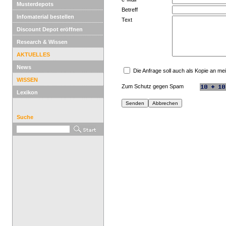
Musterdepots
Betreff
Infomaterial bestellen
Text
Discount Depot eröffnen
Research & Wissen
AKTUELLES
News
Die Anfrage soll auch als Kopie an m
WISSEN
Zum Schutz gegen Spam
Lexikon
Suche