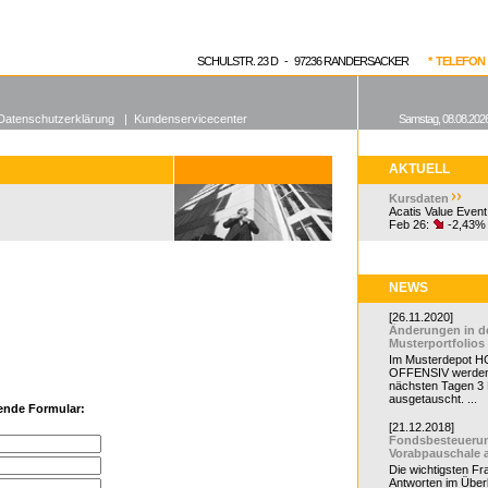
enen Fonds
Aktuelle Kurse
dgefonds?
SCHULSTR. 23 D - 97236 RANDERSACKER
* TELEFON 0
Datenschutzerklärung
|
Kundenservicecenter
Samstag, 08.08.2026
AKTUELL
Kursdaten
Acatis Value Event
Feb 26:
-2,43%
NEWS
[26.11.2020]
Änderungen in d
Musterportfolios
Im Musterdepot HC
OFFENSIV werden
nächsten Tagen 3
ausgetauscht. ...
gende Formular:
[21.12.2018]
Fondsbesteueru
Vorabpauschale 
Die wichtigsten F
Antworten im Überb