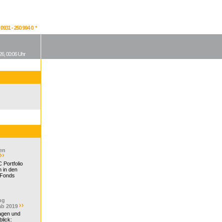
931 - 250 994 0 *
26, 00:06 Uhr
en
 Portfolio
 in den
 Fonds
ng
ab 2019
ragen und
lick: