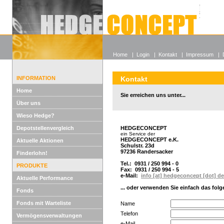
Alle off
Lexikon
Wieso He
Home
|
Login
|
Kontakt
|
Impressum
|
INFORMATION
Kontakt
Home
Sie erreichen uns unter...
Über uns
Wieso Hedge?
Depotstellenvergleich
HEDGECONCEPT
ein Service der
HEDGECONCEPT e.K.
Aktuelle Aktionen
Schulstr. 23d
97236 Randersacker
Finderlohn!
Tel.: 0931 / 250 994 - 0
PRODUKTE
Fax: 0931 / 250 994 - 5
e-Mail:
info [at] hedgeconcept [dot] de
Aktuelle Performance
... oder verwenden Sie einfach das fol
Fonds
Fonds mit Warteliste
Name
Telefon
Vermögensverwaltungen
e-Mail