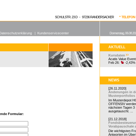
enen Fonds
Aktuelle Kurse
dgefonds?
SCHULSTR. 23 D - 97236 RANDERSACKER
* TELEFON 0
Datenschutzerklärung
|
Kundenservicecenter
Donnerstag, 06.08.20
AKTUELL
Kursdaten
Acatis Value Event
Feb 26:
-2,43%
NEWS
[26.11.2020]
Änderungen in d
Musterportfolios
Im Musterdepot HC
OFFENSIV werden
nächsten Tagen 3
ausgetauscht. ...
gende Formular:
[21.12.2018]
Fondsbesteueru
Vorabpauschale 
Die wichtigsten F
Antworten im Überb