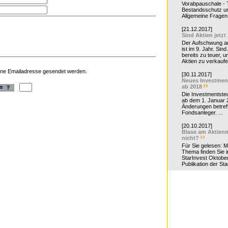
Vorabpauschale - Te
Bestandsschutz un
Allgemeine Fragen 
[21.12.2017]
Sind Aktien jetzt
Der Aufschwung a
ist im 9. Jahr. Sind
bereits zu teuer, u
Aktien zu verkaufe
eine Emailadresse gesendet werden.
[30.11.2017]
Neues Investmen
ab 2018
Die Investmentsteu
ab dem 1. Januar 
Änderungen betreff
Fondsanleger. ...
[20.10.2017]
Blase am Aktienm
nicht?
Für Sie gelesen: 
Thema finden Sie i
StarInvest Oktobe
Publikation der Sta