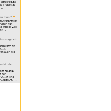
ilfreistellung -
d Freibetrag -
...
 zu teuer?
m Aktienmarkt
 Aktien nun
nd wird es Zeit
n? ...
tsteuergesetz
erreform gilt
2018.
en auch alle
arkt oder
Mehr zu dem
n der
r 2017! Eine
rCapital AG. ...