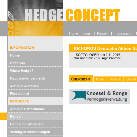
Alle off
Lexikon
Wieso He
Home
|
Login
|
Kontakt
|
Impressum
|
INFORMATION
KR FONDS Deutsche Aktien Sp
- SOFTCLOSED seit 1.11.2016 -
Home
Nur noch mit 2,5% Agio kaufbar
Über uns
Wieso Hedge?
Depotstellenvergleich
ÜBERSICHT
Chart
Statistik
Details
Aktuelle Aktionen
Finderlohn!
PRODUKTE
Aktuelle Performance
Fonds
Fonds mit Warteliste
Vermögensverwaltungen