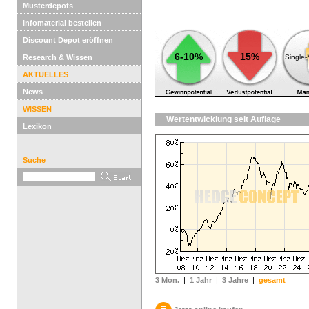
Musterdepots
Infomaterial bestellen
Discount Depot eröffnen
6-10%
15%
Research & Wissen
Single
AKTUELLES
News
WISSEN
Wertentwicklung seit Auflage
Lexikon
Suche
3 Mon.
|
1 Jahr
|
3 Jahre
|
gesamt