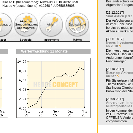
Bestandsschutz un
Klasse P (thesaurierend): A0MWK9 / LU0310320758
Allgemeine Fragen 
Klasse A (ausschüttend): A1JJ60 / LU0650635906
[21.12.2017]
Sind Aktien jetzt
Der Aufschwung a
Aktien in
ist im 9. Jahr. Sind
-Manager
Sondersituationen,
Aktien
Deutschland
bereits zu teuer, u
Übernahmen
Aktien zu verkaufe
[30.11.2017]
Neues Investmen
ab 2018
Die Investmentsteu
Wertentwicklung 12 Monate
ab dem 1. Januar 
Änderungen betreff
Fondsanleger. ...
[20.10.2017]
Blase am Aktienm
nicht?
Für Sie gelesen: 
Thema finden Sie i
StarInvest Oktobe
Publikation der Sta
[20.09.2017]
Änderungen in u
Musterportfolios
In den kommende
im HC Portfolio 1 u
OFFENSIV Änder
vorgenommen. ...