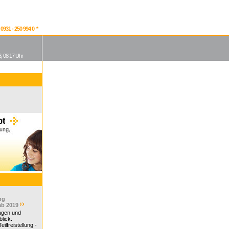
931 - 250 994 0 *
, 08:17 Uhr
ng
ab 2019
ragen und
lick:
ilfreistellung -