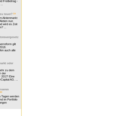
d Freibetrag -
...
 zu teuer?
m Aktienmarkt
 Aktien nun
nd wird es Zeit
n? ...
tsteuergesetz
erreform gilt
2018.
en auch alle
arkt oder
Mehr zu dem
n der
r 2017! Eine
rCapital AG. ...
nseren
n Tagen werden
nd im Portfolio
ungen