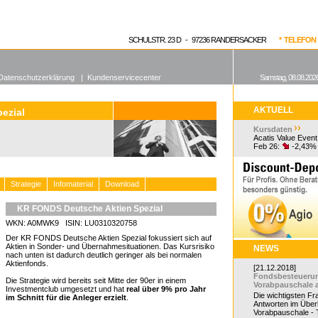
enen Fonds
Aktuelle Kurse
dgefonds?
SCHULSTR. 23 D - 97236 RANDERSACKER
* TELEFON 0
Datenschutzerklärung
|
Kundenservicecenter
Samstag, 08.08.2026
AKTUELL
ezial
Kursdaten
Acatis Value Event
Feb 26:
-2,43%
Strategie
Infomaterial
Download
KR FONDS Deutsche Aktien Spezial
WKN: A0MWK9 ISIN: LU0310320758
Der KR FONDS Deutsche Aktien Spezial fokussiert sich auf
Aktien in Sonder- und Übernahmesituationen. Das Kursrisiko
NEWS
nach unten ist dadurch deutlich geringer als bei normalen
Aktienfonds.
[21.12.2018]
Fondsbesteueru
Die Strategie wird bereits seit Mitte der 90er in einem
Vorabpauschale 
Investmentclub umgesetzt und hat
real über 9% pro Jahr
Die wichtigsten F
im Schnitt für die Anleger erzielt
.
Antworten im Überb
Vorabpauschale - Te