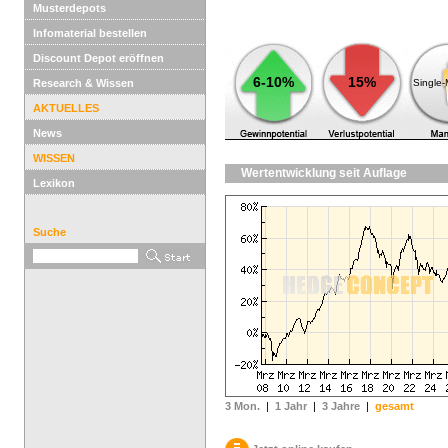
Musterdepots
Infomaterial bestellen
Discount Depot eröffnen
6-10%
15%
Research & Wissen
Single
AKTUELLES
News
WISSEN
Wertentwicklung seit Auflage
Lexikon
Suche
3 Mon.
|
1 Jahr
|
3 Jahre
|
gesamt