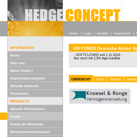
Alle off
Lexikon
Wieso He
Home
|
Login
|
Kontakt
|
Impressum
|
INFORMATION
KR FONDS Deutsche Aktien Sp
- SOFTCLOSED seit 1.11.2016 -
Home
Nur noch mit 2,5% Agio kaufbar
Über uns
Wieso Hedge?
Depotstellenvergleich
ÜBERSICHT
Chart
Statistik
Details
Aktuelle Aktionen
Finderlohn!
PRODUKTE
Aktuelle Performance
Fonds
Fonds mit Warteliste
Vermögensverwaltungen