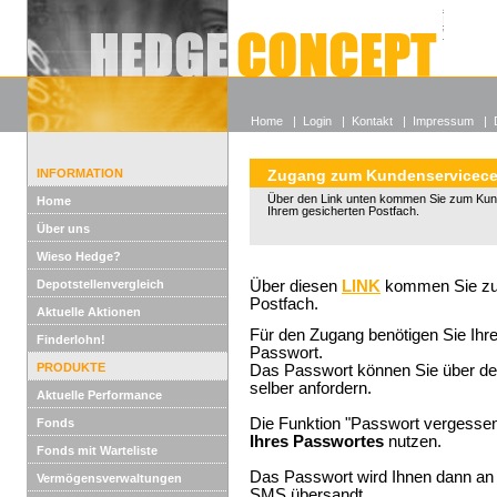
Alle off
Lexikon
Wieso He
Home
|
Login
|
Kontakt
|
Impressum
|
INFORMATION
Zugang zum Kundenservicece
Über den Link unten kommen Sie zum Kun
Home
Ihrem gesicherten Postfach.
Über uns
Wieso Hedge?
Depotstellenvergleich
Über diesen
LINK
kommen Sie zum
Postfach.
Aktuelle Aktionen
Für den Zugang benötigen Sie Ih
Finderlohn!
Passwort.
PRODUKTE
Das Passwort können Sie über d
selber anfordern.
Aktuelle Performance
Die Funktion "Passwort vergessen
Fonds
Ihres Passwortes
nutzen.
Fonds mit Warteliste
Das Passwort wird Ihnen dann an 
Vermögensverwaltungen
SMS übersandt.