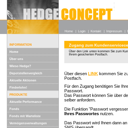
Alle off
Lexikon
Wieso He
Home
|
Login
|
Kontakt
|
Impressum
|
INFORMATION
Zugang zum Kundenservicece
Über den Link unten kommen Sie zum Kun
Home
Ihrem gesicherten Postfach.
Über uns
Wieso Hedge?
Depotstellenvergleich
Über diesen
LINK
kommen Sie zum
Postfach.
Aktuelle Aktionen
Für den Zugang benötigen Sie Ih
Finderlohn!
Passwort.
PRODUKTE
Das Passwort können Sie über d
selber anfordern.
Aktuelle Performance
Die Funktion "Passwort vergessen
Fonds
Ihres Passwortes
nutzen.
Fonds mit Warteliste
Das Passwort wird Ihnen dann an 
Vermögensverwaltungen
SMS übersandt.