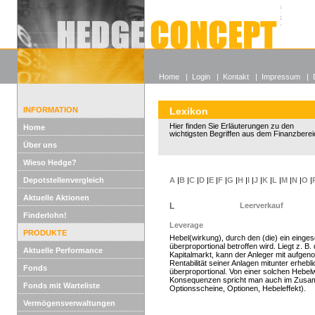
Alle off
Lexikon
Wieso He
Home
|
Login
|
Kontakt
|
Impressum
|
INFORMATION
Lexikon
Hier finden Sie Erläuterungen zu den
Home
wichtigsten Begriffen aus dem Finanzberei
Über uns
Wieso Hedge?
Depotstellenvergleich
A
|
B
|
C
|
D
|
E
|
F
|
G
|
H
|
I
|
J
|
K
|
L
|
M
|
N
|
O
|
Aktuelle Aktionen
L
Leerverkauf
Finderlohn!
Leverage
PRODUKTE
Hebel(wirkung), durch den (die) ein einges
überproportional betroffen wird. Liegt z. B
Aktuelle Performance
Kapitalmarkt, kann der Anleger mit aufgen
Rentabilität seiner Anlagen mitunter erhebl
Fonds
überproportional. Von einer solchen Hebel
Konsequenzen spricht man auch im Zusam
Fonds mit Warteliste
Optionsscheine, Optionen, Hebeleffekt).
Vermögensverwaltungen