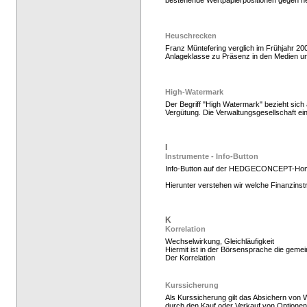
bestehende Wertpapierpositionen gegen n
Heuschrecken
Franz Müntefering verglich im Frühjahr 2
Anlageklasse zu Präsenz in den Medien u
High-Watermark
Der Begriff "High Watermark" bezieht sic
Vergütung. Die Verwaltungsgesellschaft e
Hedge Fonds zeichnen,
I
Instrumente - Info-Button
Info-Button auf der HEDGECONCEPT-Ho
Hierunter verstehen wir welche Finanzins
K
Korrelation
Wechselwirkung, Gleichläufigkeit
Hiermit ist in der Börsensprache die gem
Der Korrelation
Kurssicherung
Als Kurssicherung gilt das Absichern von 
durch den Kauf oder Verkauf von Optionen