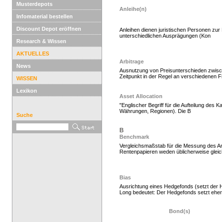
Musterdepots
Anleihe(n)
Infomaterial bestellen
Discount Depot eröffnen
Anleihen dienen juristischen Personen zur 
unterschiedlichen Ausprägungen (Kon
Research & Wissen
Hedgefonds als Gelda
AKTUELLES
Arbitrage
News
Ausnutzung von Preisunterschieden zwisc
Zeitpunkt in der Regel an verschiedenen F
WISSEN
Lexikon
Asset Allocation
"Englischer Begriff für die Aufteilung des
Währungen, Regionen). Die B
Suche
B
Benchmark
Vergleichsmaßstab für die Messung des An
Rentenpapieren weden üblicherweise gleicha
Hedge Fonds zeichnen,
Bias
Ausrichtung eines Hedgefonds (setzt der H
Long bedeutet: Der Hedgefonds setzt eher 
Bond(s)