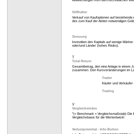
Abweichungen vom durchschnittlichen Wert
Stillhalter
Verkauf von Kaufoptionen auf bestehende 
des zum Kauf der Aktien notwendigen Gel
Hedgefonds als Gelda
Streuung
Investition des Kapitals auf wenige Märkt
oder/und Länder (hohes Risiko).
T
Total Return
Gesamtbetrag, den eine Anlage in einem Ja
zusammen: Den Kursveränderungen im La
Trader
Käufer und Verkäufer 
Hedge Fonds zeichnen,
Trading
V
Vergleichsindex
"(= Benchmark = Vergleichsmaßstab) Die E
Vergleichsbasis für die Wertentwickl
Verlustpotential - Info-Button