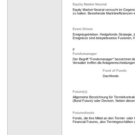
Equity Market Neutral
Equity Market Neutral versucht im Gegensa
zu halten. Bestehende Marktineffizienzen 
Event Driven
Ereignisgetrieben. Hedgefonds-Strategie, 
Ereignisse sind beispielsweise Fusionen
Hedgefonds als Gelda
F
Fondsmanager
Der Begriff "Fondsmanager" bezeichnet den
Verwalter treffen die Anlageentscheidungen
Fund of Funds
Dachfonds
Future(s)
Allgemeine Bezeichnung für Terminkontrakt
(Bund Future) oder Devisen. Neben diese
Hedgefonds als Gelda
Futuresfonds
Fonds, die ihre Mittel an den Termin- ode
Financial Futures, also Termingeschäften a