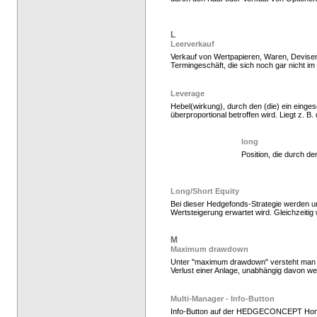
Hedgefonds als Gelda
L
Leerverkauf
Verkauf von Wertpapieren, Waren, Devisen
Termingeschäft, die sich noch gar nicht im
Leverage
Hebel(wirkung), durch den (die) ein einges
überproportional betroffen wird. Liegt z. B. 
long
Position, die durch d
Hedgefonds kaufen, K
Long/Short Equity
Bei dieser Hedgefonds-Strategie werden unt
Wertsteigerung erwartet wird. Gleichzeiti
M
Maximum drawdown
Unter "maximum drawdown" versteht man de
Verlust einer Anlage, unabhängig davon we
Multi-Manager - Info-Button
Info-Button auf der HEDGECONCEPT Ho