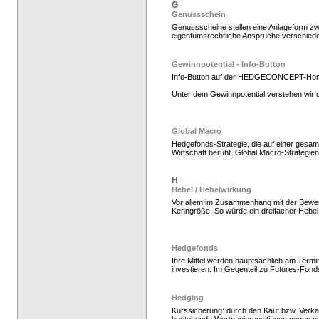
G
Genussschein
Genussscheine stellen eine Anlageform zwi
eigentumsrechtliche Ansprüche verschiede
Gewinnpotential - Info-Button
Info-Button auf der HEDGECONCEPT-Ho
Unter dem Gewinnpotential verstehen wir d
Hedge Fonds zeichnen,
Global Macro
Hedgefonds-Strategie, die auf einer gesamt
Wirtschaft beruht. Global Macro-Strategie
H
Hebel / Hebelwirkung
Vor allem im Zusammenhang mit der Bewer
Kenngröße. So würde ein dreifacher Hebel
Hedgefonds
Ihre Mittel werden hauptsächlich am Termi
investieren. Im Gegenteil zu Futures-Fond
Hedge Fonds zeichnen,
Hedging
Kurssicherung: durch den Kauf bzw. Verka