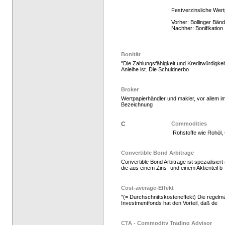
Festverzinsliche Wert
Vorher: Bollinger Bän
Nachher: Bonifikation
Bonität
"Die Zahlungsfähigkeit und Kreditwürdigkei
Anleihe ist. Die Schuldnerbo
Hedge Fonds zeichnen,
Broker
Wertpapierhändler und makler, vor allem 
Bezeichnung
C
Commodities
Rohstoffe wie Rohöl, 
Convertible Bond Arbitrage
Convertible Bond Arbitrage ist spezialisier
die aus einem Zins- und einem Aktienteil b
Hedge Fonds zeichnen
Cost-average-Effekt
"(= Durchschnittskosteneffekt) Die regelm
Investmentfonds hat den Vorteil, daß de
CTA - Commodity Trading Advisor