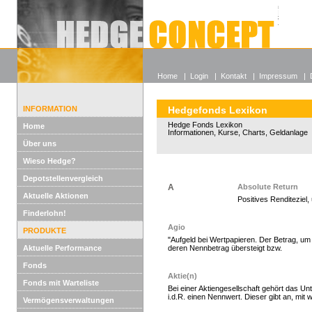
Alle off
Lexikon
Wieso He
Home
|
Login
|
Kontakt
|
Impressum
|
INFORMATION
Hedgefonds Lexikon
Hedge Fonds Lexikon
Home
Informationen, Kurse, Charts, Geldanlage
Über uns
Wieso Hedge?
Depotstellenvergleich
A
Absolute Return
Aktuelle Aktionen
Positives Renditeziel
Hedgefonds als Gelda
Finderlohn!
Agio
PRODUKTE
"Aufgeld bei Wertpapieren. Der Betrag, u
Aktuelle Performance
deren Nennbetrag übersteigt bzw.
Fonds
Aktie(n)
Fonds mit Warteliste
Bei einer Aktiengesellschaft gehört das Un
i.d.R. einen Nennwert. Dieser gibt an, mit w
Vermögensverwaltungen