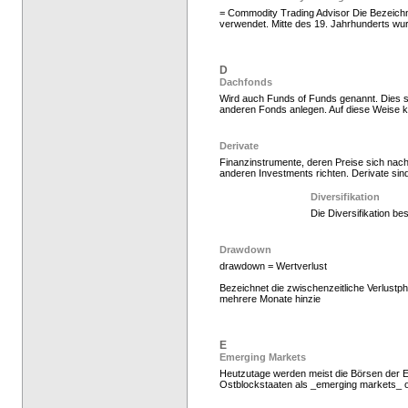
= Commodity Trading Advisor Die Bezeic
verwendet. Mitte des 19. Jahrhunderts wur
D
Dachfonds
Wird auch Funds of Funds genannt. Dies 
anderen Fonds anlegen. Auf diese Weise 
Hedgefonds als Gelda
Derivate
Finanzinstrumente, deren Preise sich na
anderen Investments richten. Derivate sind
Diversifikation
Die Diversifikation be
Drawdown
drawdown = Wertverlust
Bezeichnet die zwischenzeitliche Verlust
mehrere Monate hinzie
Hedge Fonds zeichnen,
E
Emerging Markets
Heutzutage werden meist die Börsen der E
Ostblockstaaten als _emerging markets_ 