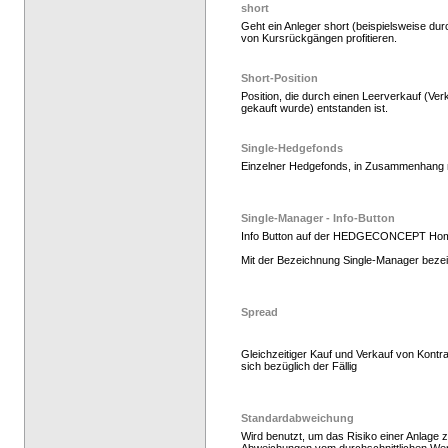
short
Geht ein Anleger short (beispielsweise dur
von Kursrückgängen profitieren.
Hedge Fonds zeichnen
Short-Position
Position, die durch einen Leerverkauf (Ver
gekauft wurde) entstanden ist.
Single-Hedgefonds
Einzelner Hedgefonds, in Zusammenhang mi
Single-Manager - Info-Button
Info Button auf der HEDGECONCEPT Ho
Mit der Bezeichnung Single-Manager bezei
Hedge Fonds zeichnen
Spread
Gleichzeitiger Kauf und Verkauf von Kontr
sich bezüglich der Fällig
Standardabweichung
Wird benutzt, um das Risiko einer Anlage z