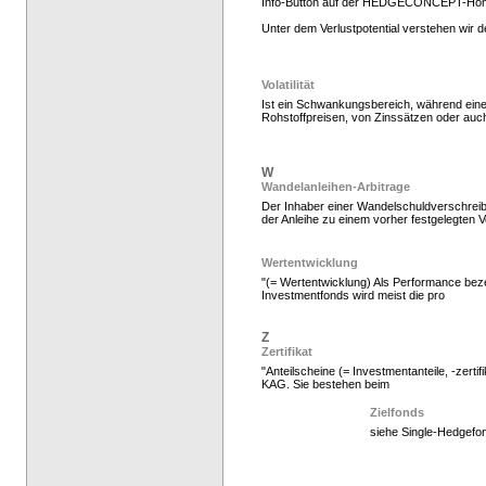
Info-Button auf der HEDGECONCEPT-Ho
Unter dem Verlustpotential verstehen wir
Hedgefonds kaufen, K
Volatilität
Ist ein Schwankungsbereich, während ein
Rohstoffpreisen, von Zinssätzen oder auc
W
Wandelanleihen-Arbitrage
Der Inhaber einer Wandelschuldverschreibu
der Anleihe zu einem vorher festgelegten V
Wertentwicklung
"(= Wertentwicklung) Als Performance beze
Investmentfonds wird meist die pro
Hedgefonds kaufen, K
Z
Zertifikat
"Anteilscheine (= Investmentanteile, -zerti
KAG. Sie bestehen beim
Zielfonds
siehe Single-Hedgefo