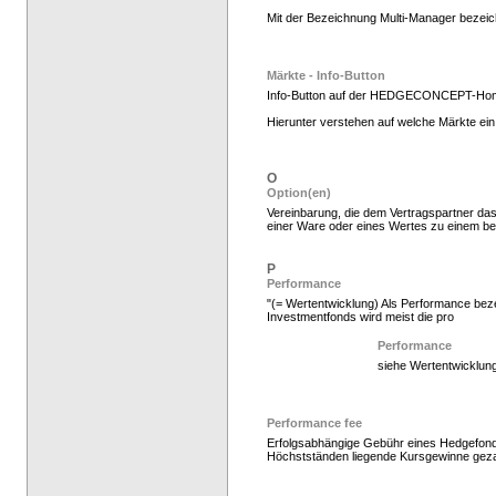
Mit der Bezeichnung Multi-Manager bezeic
Hedge Fonds zeichnen
Märkte - Info-Button
Info-Button auf der HEDGECONCEPT-Ho
Hierunter verstehen auf welche Märkte ein 
O
Option(en)
Vereinbarung, die dem Vertragspartner das
einer Ware oder eines Wertes zu einem b
P
Performance
"(= Wertentwicklung) Als Performance beze
Investmentfonds wird meist die pro
Hedge Fonds zeichnen
Performance
siehe Wertentwicklun
Performance fee
Erfolgsabhängige Gebühr eines Hedgefonds
Höchstständen liegende Kursgewinne geza