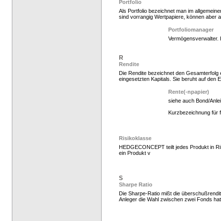
Portfolio
Als Portfolio bezeichnet man im allgemeine
sind vorrangig Wertpapiere, können aber 
Hedgefonds kaufen, K
Portfoliomanager
Vermögensverwalter. 
R
Rendite
Die Rendite bezeichnet den Gesamterfolg e
eingesetzten Kapitals. Sie beruht auf den E
Rente(-npapier)
siehe auch Bond/Anle
Kurzbezeichnung für fe
Hedge Fonds zeichnen,
Risikoklasse
HEDGECONCEPT teilt jedes Produkt in Risik
ein Produkt v
S
Sharpe Ratio
Die Sharpe-Ratio mißt die überschußrendit
Anleger die Wahl zwischen zwei Fonds hat,