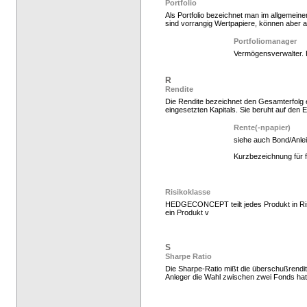
Portfolio
Als Portfolio bezeichnet man im allgemeine
sind vorrangig Wertpapiere, können aber 
Hedgefonds kaufen, K
Portfoliomanager
Vermögensverwalter. 
R
Rendite
Die Rendite bezeichnet den Gesamterfolg e
eingesetzten Kapitals. Sie beruht auf den E
Rente(-npapier)
siehe auch Bond/Anle
Kurzbezeichnung für fe
Hedge Fonds zeichnen,
Risikoklasse
HEDGECONCEPT teilt jedes Produkt in Risik
ein Produkt v
S
Sharpe Ratio
Die Sharpe-Ratio mißt die überschußrendit
Anleger die Wahl zwischen zwei Fonds hat,