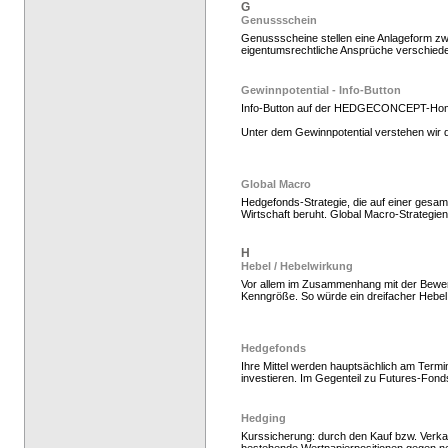
G
Genussschein
Genussscheine stellen eine Anlageform zwi
eigentumsrechtliche Ansprüche verschiede
Gewinnpotential - Info-Button
Info-Button auf der HEDGECONCEPT-Ho
Unter dem Gewinnpotential verstehen wir d
Hedgefonds als Gelda
Global Macro
Hedgefonds-Strategie, die auf einer gesamt
Wirtschaft beruht. Global Macro-Strategie
H
Hebel / Hebelwirkung
Vor allem im Zusammenhang mit der Bewer
Kenngröße. So würde ein dreifacher Hebel
Hedgefonds
Ihre Mittel werden hauptsächlich am Termi
investieren. Im Gegenteil zu Futures-Fond
Hedgefonds kaufen, K
Hedging
Kurssicherung: durch den Kauf bzw. Verka