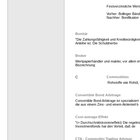
Festverzinsliche Wert
Vorher: Bollinger Bän
Nachher: Bonifikation
Bonität
"Die Zahlungsfähigkeit und Kreditwürdigkei
Anleihe ist. Die Schuldnerbo
Hedgefonds kaufen, K
Broker
Wertpapierhändler und makler, vor allem 
Bezeichnung
C
Commodities
Rohstoffe wie Rohöl, 
Convertible Bond Arbitrage
Convertible Bond Arbitrage ist spezialisier
die aus einem Zins- und einem Aktienteil b
Hedge Fonds zeichnen,
Cost-average-Effekt
"(= Durchschnittskosteneffekt) Die regelm
Investmentfonds hat den Vorteil, daß de
CTA - Commodity Trading Advisor