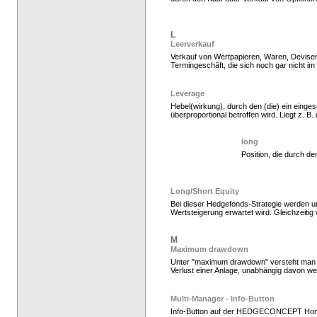
Hedgefonds kaufen, K
L
Leerverkauf
Verkauf von Wertpapieren, Waren, Devisen
Termingeschäft, die sich noch gar nicht im
Leverage
Hebel(wirkung), durch den (die) ein einges
überproportional betroffen wird. Liegt z. B. 
long
Position, die durch d
Hedge Fonds zeichnen,
Long/Short Equity
Bei dieser Hedgefonds-Strategie werden unt
Wertsteigerung erwartet wird. Gleichzeiti
M
Maximum drawdown
Unter "maximum drawdown" versteht man de
Verlust einer Anlage, unabhängig davon we
Multi-Manager - Info-Button
Info-Button auf der HEDGECONCEPT Ho