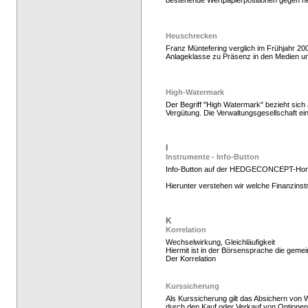
bestehende Wertpapierpositionen gegen n
Heuschrecken
Franz Müntefering verglich im Frühjahr 2
Anlageklasse zu Präsenz in den Medien u
High-Watermark
Der Begriff "High Watermark" bezieht sic
Vergütung. Die Verwaltungsgesellschaft e
Hedge Fonds zeichnen
I
Instrumente - Info-Button
Info-Button auf der HEDGECONCEPT-Ho
Hierunter verstehen wir welche Finanzins
K
Korrelation
Wechselwirkung, Gleichläufigkeit
Hiermit ist in der Börsensprache die gem
Der Korrelation
Kurssicherung
Als Kurssicherung gilt das Absichern von 
durch den Kauf oder Verkauf von Optionen