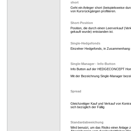
short
Geht ein Anleger short (beispielsweise dur
von Kursrückgängen profitieren.
Hedge Fonds zeichnen,
Short-Position
Position, die durch einen Leerverkauf (Ver
gekauft wurde) entstanden ist.
Single-Hedgefonds
Einzelner Hedgefonds, in Zusammenhang mi
Single-Manager - Info-Button
Info Button auf der HEDGECONCEPT Ho
Mit der Bezeichnung Single-Manager bezei
Hedge Fonds zeichnen
Spread
Gleichzeitiger Kauf und Verkauf von Kontr
sich bezüglich der Fällig
Standardabweichung
Wird benutzt, um das Risiko einer Anlage z