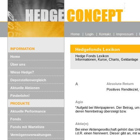
Alle off
Lexikon
Wieso He
Home
|
Login
|
Kontakt
|
Impressum
|
INFORMATION
Hedgefonds Lexikon
Hedge Fonds Lexikon
Home
Informationen, Kurse, Charts, Geldanlage
Über uns
Wieso Hedge?
Depotstellenvergleich
A
Absolute Return
Aktuelle Aktionen
Positives Renditeziel
Hedge Fonds zeichnen
Finderlohn!
Agio
PRODUKTE
"Aufgeld bei Wertpapieren. Der Betrag, u
Aktuelle Performance
deren Nennbetrag übersteigt bzw.
Fonds
Aktie(n)
Fonds mit Warteliste
Bei einer Aktiengesellschaft gehört das Un
i.d.R. einen Nennwert. Dieser gibt an, mit w
Vermögensverwaltungen