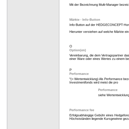
Mit der Bezeichnung Multi-Manager bezeic
Hedge Fonds zeichnen,
Märkte - Info-Button
Info-Button auf der HEDGECONCEPT-Ho
Hierunter verstehen auf welche Märkte ein 
O
Option(en)
Vereinbarung, die dem Vertragspartner das
einer Ware oder eines Wertes zu einem b
P
Performance
"(= Wertentwicklung) Als Performance beze
Investmentfonds wird meist die pro
Hedgefonds als Gelda
Performance
siehe Wertentwicklun
Performance fee
Erfolgsabhängige Gebühr eines Hedgefonds
Höchstständen liegende Kursgewinne geza