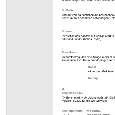
Abweichungen vom durchschnittlichen Wert
Stillhalter
Verkauf von Kaufoptionen auf bestehende 
des zum Kauf der Aktien notwendigen Gel
Hedgefonds als Gelda
Streuung
Investition des Kapitals auf wenige Märkt
oder/und Länder (hohes Risiko).
T
Total Return
Gesamtbetrag, den eine Anlage in einem Ja
zusammen: Den Kursveränderungen im La
Trader
Käufer und Verkäufer 
Hedgefonds als Gelda
Trading
V
Vergleichsindex
"(= Benchmark = Vergleichsmaßstab) Die E
Vergleichsbasis für die Wertentwickl
Verlustpotential - Info-Button