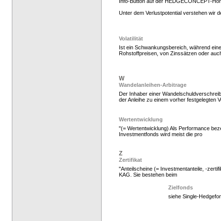
Info-Button auf der HEDGECONCEPT-Ho
Unter dem Verlustpotential verstehen wir
Hedge Fonds zeichnen,
Volatilität
Ist ein Schwankungsbereich, während ein
Rohstoffpreisen, von Zinssätzen oder auc
W
Wandelanleihen-Arbitrage
Der Inhaber einer Wandelschuldverschreibu
der Anleihe zu einem vorher festgelegten V
Wertentwicklung
"(= Wertentwicklung) Als Performance beze
Investmentfonds wird meist die pro
Hedge Fonds zeichnen
Z
Zertifikat
"Anteilscheine (= Investmentanteile, -zerti
KAG. Sie bestehen beim
Zielfonds
siehe Single-Hedgefo