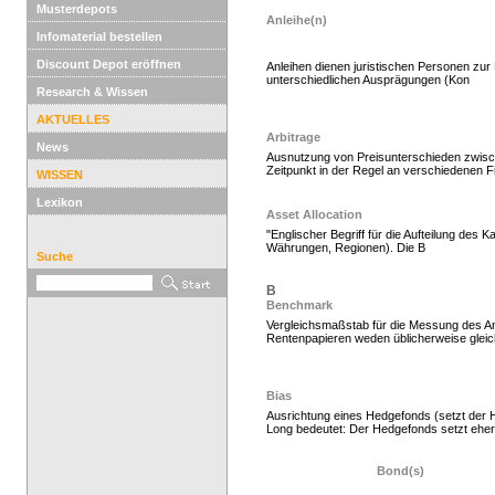
Musterdepots
Anleihe(n)
Infomaterial bestellen
Discount Depot eröffnen
Anleihen dienen juristischen Personen zur 
unterschiedlichen Ausprägungen (Kon
Research & Wissen
Hedgefonds kaufen, K
AKTUELLES
Arbitrage
News
Ausnutzung von Preisunterschieden zwisc
Zeitpunkt in der Regel an verschiedenen F
WISSEN
Lexikon
Asset Allocation
"Englischer Begriff für die Aufteilung des
Währungen, Regionen). Die B
Suche
B
Benchmark
Vergleichsmaßstab für die Messung des An
Rentenpapieren weden üblicherweise gleicha
Hedge Fonds zeichnen
Bias
Ausrichtung eines Hedgefonds (setzt der H
Long bedeutet: Der Hedgefonds setzt eher 
Bond(s)