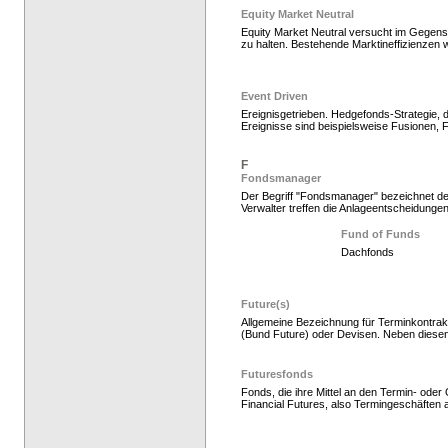
Equity Market Neutral
Equity Market Neutral versucht im Gegensa
zu halten. Bestehende Marktineffizienzen 
Event Driven
Ereignisgetrieben. Hedgefonds-Strategie, 
Ereignisse sind beispielsweise Fusionen
Hedge Fonds zeichnen,
F
Fondsmanager
Der Begriff "Fondsmanager" bezeichnet den
Verwalter treffen die Anlageentscheidungen
Fund of Funds
Dachfonds
Future(s)
Allgemeine Bezeichnung für Terminkontrakt
(Bund Future) oder Devisen. Neben diese
Hedgefonds als Gelda
Futuresfonds
Fonds, die ihre Mittel an den Termin- ode
Financial Futures, also Termingeschäften a