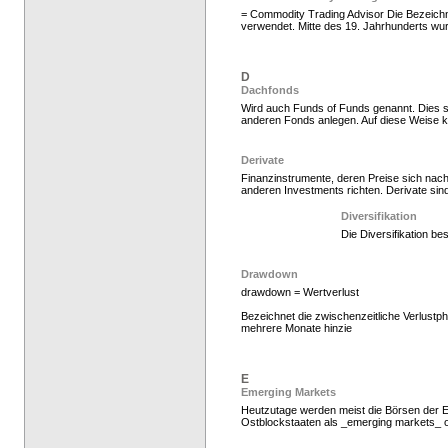
= Commodity Trading Advisor Die Bezeic
verwendet. Mitte des 19. Jahrhunderts wur
D
Dachfonds
Wird auch Funds of Funds genannt. Dies 
anderen Fonds anlegen. Auf diese Weise 
Hedge Fonds zeichnen
Derivate
Finanzinstrumente, deren Preise sich na
anderen Investments richten. Derivate sind
Diversifikation
Die Diversifikation be
Drawdown
drawdown = Wertverlust
Bezeichnet die zwischenzeitliche Verlust
mehrere Monate hinzie
Hedge Fonds zeichnen,
E
Emerging Markets
Heutzutage werden meist die Börsen der E
Ostblockstaaten als _emerging markets_ 