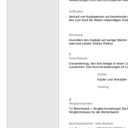
Abweichungen vom durchschnittlichen Wert
Stillhalter
Verkauf von Kaufoptionen auf bestehende 
des zum Kauf der Aktien notwendigen Gel
Hedge Fonds zeichnen,
Streuung
Investition des Kapitals auf wenige Märkt
oder/und Länder (hohes Risiko).
T
Total Return
Gesamtbetrag, den eine Anlage in einem Ja
zusammen: Den Kursveränderungen im La
Trader
Käufer und Verkäufer 
Hedge Fonds zeichnen,
Trading
V
Vergleichsindex
"(= Benchmark = Vergleichsmaßstab) Die E
Vergleichsbasis für die Wertentwickl
Verlustpotential - Info-Button