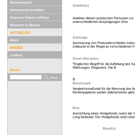
Musterdepots
Anleihe(n)
Infomaterial bestellen
Discount Depot eröffnen
Anleihen dienen juristischen Personen zur 
unterschiedlichen Ausprägungen (Kon
Research & Wissen
Hedgefonds kaufen, K
AKTUELLES
Arbitrage
News
Ausnutzung von Preisunterschieden zwisc
Zeitpunkt in der Regel an verschiedenen F
WISSEN
Lexikon
Asset Allocation
"Englischer Begriff für die Aufteilung des
Währungen, Regionen). Die B
Suche
B
Benchmark
Vergleichsmaßstab für die Messung des An
Rentenpapieren weden üblicherweise gleicha
Hedgefonds kaufen, K
Bias
Ausrichtung eines Hedgefonds (setzt der H
Long bedeutet: Der Hedgefonds setzt eher 
Bond(s)