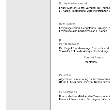
Equity Market Neutral
Equity Market Neutral versucht im Gegensa
zu halten. Bestehende Marktineffizienzen 
Event Driven
Ereignisgetrieben. Hedgefonds-Strategie, 
Ereignisse sind beispielsweise Fusionen
Hedgefonds als Gelda
F
Fondsmanager
Der Begriff "Fondsmanager" bezeichnet den
Verwalter treffen die Anlageentscheidungen
Fund of Funds
Dachfonds
Future(s)
Allgemeine Bezeichnung für Terminkontrakt
(Bund Future) oder Devisen. Neben diese
Hedgefonds als Gelda
Futuresfonds
Fonds, die ihre Mittel an den Termin- ode
Financial Futures, also Termingeschäften a