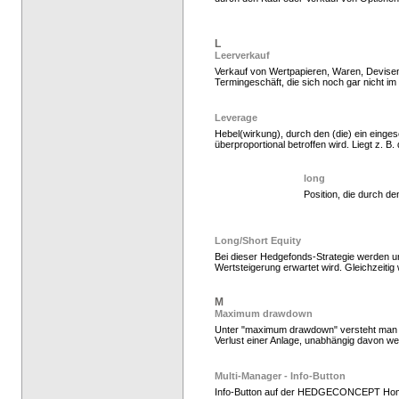
Hedge Fonds zeichnen
L
Leerverkauf
Verkauf von Wertpapieren, Waren, Devisen
Termingeschäft, die sich noch gar nicht im
Leverage
Hebel(wirkung), durch den (die) ein einges
überproportional betroffen wird. Liegt z. B. 
long
Position, die durch d
Hedgefonds kaufen, K
Long/Short Equity
Bei dieser Hedgefonds-Strategie werden unt
Wertsteigerung erwartet wird. Gleichzeiti
M
Maximum drawdown
Unter "maximum drawdown" versteht man de
Verlust einer Anlage, unabhängig davon we
Multi-Manager - Info-Button
Info-Button auf der HEDGECONCEPT Ho