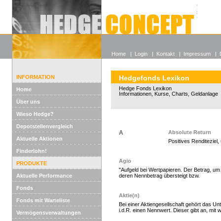
Alle off
Lexikon
Wieso He
Home
|
Login
|
Kontakt
|
Impressum
|
INFORMATION
Hedgefonds Lexikon
Hedge Fonds Lexikon
Home
Informationen, Kurse, Charts, Geldanlage
Über uns
Wieso Hedge?
Depotstellenvergleich
A
Absolute Return
Aktuelle Aktionen
Positives Renditeziel
Hedge Fonds zeichnen
Finderlohn!
Agio
PRODUKTE
"Aufgeld bei Wertpapieren. Der Betrag, u
Aktuelle Performance
deren Nennbetrag übersteigt bzw.
Fonds
Aktie(n)
Fonds mit Warteliste
Bei einer Aktiengesellschaft gehört das Un
i.d.R. einen Nennwert. Dieser gibt an, mit w
Vermögensverwaltungen