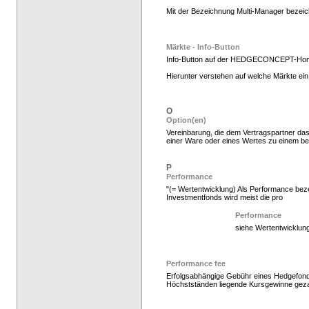
Mit der Bezeichnung Multi-Manager bezeic
Hedge Fonds zeichnen
Märkte - Info-Button
Info-Button auf der HEDGECONCEPT-Ho
Hierunter verstehen auf welche Märkte ein 
O
Option(en)
Vereinbarung, die dem Vertragspartner das
einer Ware oder eines Wertes zu einem b
P
Performance
"(= Wertentwicklung) Als Performance beze
Investmentfonds wird meist die pro
Hedgefonds kaufen, K
Performance
siehe Wertentwicklun
Performance fee
Erfolgsabhängige Gebühr eines Hedgefonds
Höchstständen liegende Kursgewinne geza