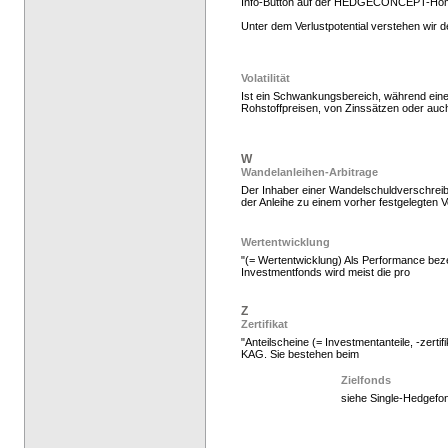
Info-Button auf der HEDGECONCEPT-Ho
Unter dem Verlustpotential verstehen wir
Hedgefonds kaufen, K
Volatilität
Ist ein Schwankungsbereich, während ein
Rohstoffpreisen, von Zinssätzen oder auc
W
Wandelanleihen-Arbitrage
Der Inhaber einer Wandelschuldverschreibu
der Anleihe zu einem vorher festgelegten V
Wertentwicklung
"(= Wertentwicklung) Als Performance beze
Investmentfonds wird meist die pro
Hedgefonds kaufen, K
Z
Zertifikat
"Anteilscheine (= Investmentanteile, -zerti
KAG. Sie bestehen beim
Zielfonds
siehe Single-Hedgefo