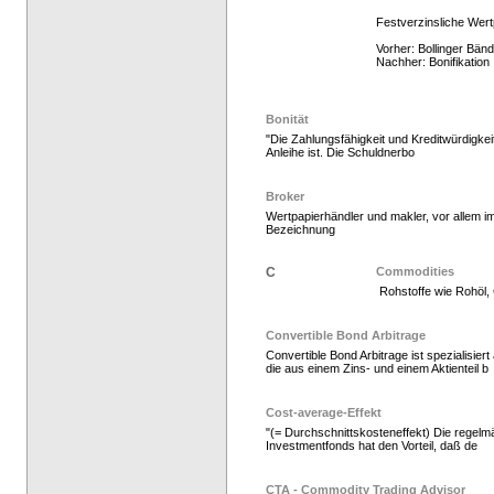
Festverzinsliche Wert
Vorher: Bollinger Bän
Nachher: Bonifikation
Bonität
"Die Zahlungsfähigkeit und Kreditwürdigkei
Anleihe ist. Die Schuldnerbo
Hedge Fonds zeichnen,
Broker
Wertpapierhändler und makler, vor allem 
Bezeichnung
C
Commodities
Rohstoffe wie Rohöl, 
Convertible Bond Arbitrage
Convertible Bond Arbitrage ist spezialisier
die aus einem Zins- und einem Aktienteil b
Hedge Fonds zeichnen
Cost-average-Effekt
"(= Durchschnittskosteneffekt) Die regelm
Investmentfonds hat den Vorteil, daß de
CTA - Commodity Trading Advisor