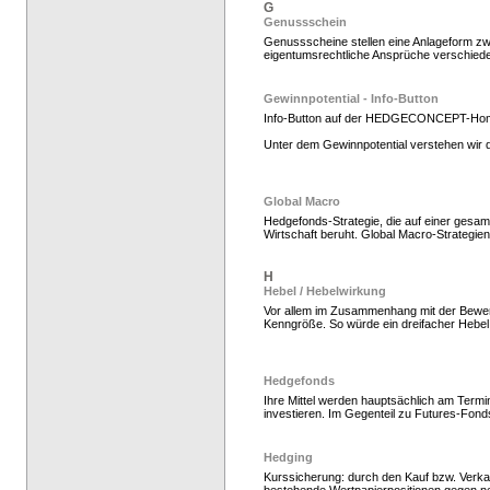
G
Genussschein
Genussscheine stellen eine Anlageform zwi
eigentumsrechtliche Ansprüche verschiede
Gewinnpotential - Info-Button
Info-Button auf der HEDGECONCEPT-Ho
Unter dem Gewinnpotential verstehen wir d
Hedge Fonds zeichnen
Global Macro
Hedgefonds-Strategie, die auf einer gesamt
Wirtschaft beruht. Global Macro-Strategie
H
Hebel / Hebelwirkung
Vor allem im Zusammenhang mit der Bewer
Kenngröße. So würde ein dreifacher Hebel
Hedgefonds
Ihre Mittel werden hauptsächlich am Termi
investieren. Im Gegenteil zu Futures-Fond
Hedge Fonds zeichnen,
Hedging
Kurssicherung: durch den Kauf bzw. Verka