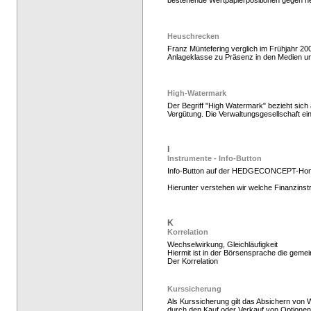
bestehende Wertpapierpositionen gegen n
Heuschrecken
Franz Müntefering verglich im Frühjahr 2
Anlageklasse zu Präsenz in den Medien u
High-Watermark
Der Begriff "High Watermark" bezieht sic
Vergütung. Die Verwaltungsgesellschaft e
Hedge Fonds zeichnen,
I
Instrumente - Info-Button
Info-Button auf der HEDGECONCEPT-Ho
Hierunter verstehen wir welche Finanzins
K
Korrelation
Wechselwirkung, Gleichläufigkeit
Hiermit ist in der Börsensprache die gem
Der Korrelation
Kurssicherung
Als Kurssicherung gilt das Absichern von 
durch den Kauf oder Verkauf von Optionen