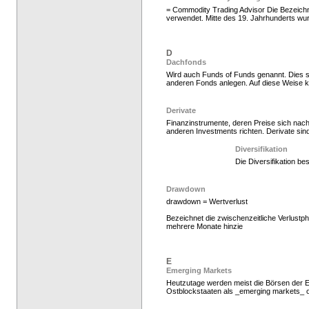
= Commodity Trading Advisor Die Bezeic
verwendet. Mitte des 19. Jahrhunderts wur
D
Dachfonds
Wird auch Funds of Funds genannt. Dies 
anderen Fonds anlegen. Auf diese Weise 
Hedge Fonds zeichnen,
Derivate
Finanzinstrumente, deren Preise sich na
anderen Investments richten. Derivate sind
Diversifikation
Die Diversifikation be
Drawdown
drawdown = Wertverlust
Bezeichnet die zwischenzeitliche Verlust
mehrere Monate hinzie
Hedgefonds kaufen, K
E
Emerging Markets
Heutzutage werden meist die Börsen der E
Ostblockstaaten als _emerging markets_ 