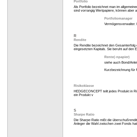
Portfolio
Als Portfolio bezeichnet man im allgemeine
sind vorrangig Wertpapiere, können aber 
Hedge Fonds zeichnen
Portfoliomanager
Vermögensverwalter. 
R
Rendite
Die Rendite bezeichnet den Gesamterfolg e
eingesetzten Kapitals. Sie beruht auf den E
Rente(-npapier)
siehe auch Bond/Anle
Kurzbezeichnung für fe
Hedgefonds kaufen, K
Risikoklasse
HEDGECONCEPT teilt jedes Produkt in Risik
ein Produkt v
S
Sharpe Ratio
Die Sharpe-Ratio mißt die überschußrendit
Anleger die Wahl zwischen zwei Fonds hat,