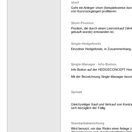
short
Geht ein Anleger short (beispielsweise dur
von Kursrückgängen profitieren.
Hedgefonds kaufen, K
Short-Position
Position, die durch einen Leerverkauf (Ver
gekauft wurde) entstanden ist.
Single-Hedgefonds
Einzelner Hedgefonds, in Zusammenhang mi
Single-Manager - Info-Button
Info Button auf der HEDGECONCEPT Ho
Mit der Bezeichnung Single-Manager bezei
Hedge Fonds zeichnen
Spread
Gleichzeitiger Kauf und Verkauf von Kontr
sich bezüglich der Fällig
Standardabweichung
Wird benutzt, um das Risiko einer Anlage z