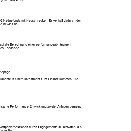
egative Kursentwi
005 Hedgefonds mit Heuschrecken. Er verhalf dadurch der
nd bewies da
h auf die Berechnung einer performanceabhängigen
ines Fonds&nb
urse, Charts, Kauf, Infos, News
mepage
trumente in einem Investment zum Einsatz kommen. Die
einsame Performance-Entwicklung zweier Anlagen gemeint.
Wertpapierpositionen durch Engagements in Derivaten, d.h.
 oder Fu