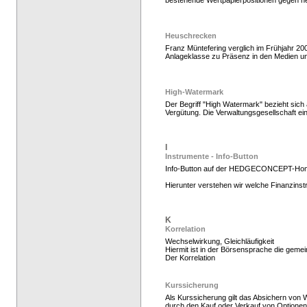
bestehende Wertpapierpositionen gegen n
Heuschrecken
Franz Müntefering verglich im Frühjahr 2
Anlageklasse zu Präsenz in den Medien u
High-Watermark
Der Begriff "High Watermark" bezieht sic
Vergütung. Die Verwaltungsgesellschaft e
Hedgefonds kaufen, K
I
Instrumente - Info-Button
Info-Button auf der HEDGECONCEPT-Ho
Hierunter verstehen wir welche Finanzins
K
Korrelation
Wechselwirkung, Gleichläufigkeit
Hiermit ist in der Börsensprache die gem
Der Korrelation
Kurssicherung
Als Kurssicherung gilt das Absichern von 
durch den Kauf oder Verkauf von Optionen