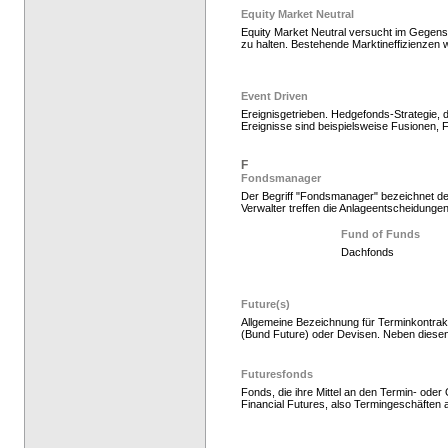
Equity Market Neutral
Equity Market Neutral versucht im Gegensa
zu halten. Bestehende Marktineffizienzen 
Event Driven
Ereignisgetrieben. Hedgefonds-Strategie, 
Ereignisse sind beispielsweise Fusionen
Hedge Fonds zeichnen,
F
Fondsmanager
Der Begriff "Fondsmanager" bezeichnet den
Verwalter treffen die Anlageentscheidungen
Fund of Funds
Dachfonds
Future(s)
Allgemeine Bezeichnung für Terminkontrakt
(Bund Future) oder Devisen. Neben diese
Hedgefonds als Gelda
Futuresfonds
Fonds, die ihre Mittel an den Termin- ode
Financial Futures, also Termingeschäften a