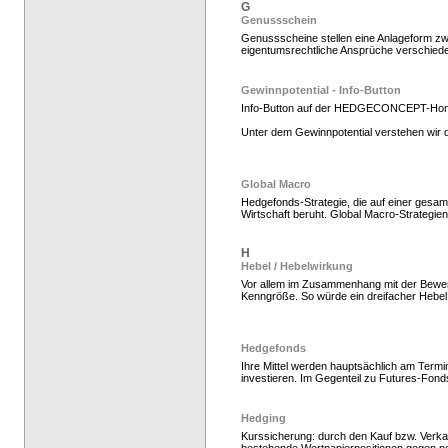
G
Genussschein
Genussscheine stellen eine Anlageform zwi
eigentumsrechtliche Ansprüche verschiede
Gewinnpotential - Info-Button
Info-Button auf der HEDGECONCEPT-Ho
Unter dem Gewinnpotential verstehen wir d
Hedge Fonds zeichnen,
Global Macro
Hedgefonds-Strategie, die auf einer gesamt
Wirtschaft beruht. Global Macro-Strategie
H
Hebel / Hebelwirkung
Vor allem im Zusammenhang mit der Bewer
Kenngröße. So würde ein dreifacher Hebel
Hedgefonds
Ihre Mittel werden hauptsächlich am Termi
investieren. Im Gegenteil zu Futures-Fond
Hedgefonds als Gelda
Hedging
Kurssicherung: durch den Kauf bzw. Verka