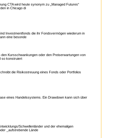
hnung CTA wird heute synonym zu „Managed Futures“
den in Chicago di
sind Investmentfonds die ihr Fondsvermögen wiederum in
kann eine besonde
, Erwerb, Infos, Charts, anlegen
ch den Kursschwankungen oder den Preiserwartungen von
 so konstruiert
schreibt die Risikostreuung eines Fonds oder Portfolios
phase eines Handelssystems. Ein Drawdown kann sich über
 News, Informationen, Charts, Vergleich, Anlage
ntwicklungs/Schwellenländer und der ehemaligen
oder _aufstrebende Lände