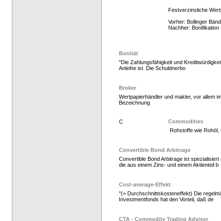
Festverzinsliche Wert
Vorher: Bollinger Bän
Nachher: Bonifikation
Bonität
"Die Zahlungsfähigkeit und Kreditwürdigkei
Anleihe ist. Die Schuldnerbo
Hedge Fonds zeichnen,
Broker
Wertpapierhändler und makler, vor allem 
Bezeichnung
C
Commodities
Rohstoffe wie Rohöl, 
Convertible Bond Arbitrage
Convertible Bond Arbitrage ist spezialisier
die aus einem Zins- und einem Aktienteil b
Hedgefonds als Gelda
Cost-average-Effekt
"(= Durchschnittskosteneffekt) Die regelm
Investmentfonds hat den Vorteil, daß de
CTA - Commodity Trading Advisor