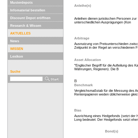
Musterdepots
Anleihe(n)
Infomaterial bestellen
Discount Depot eröffnen
Anleihen dienen juristischen Personen zur 
unterschiedlichen Ausprägungen (Kon
Research & Wissen
Hedgefonds als Gelda
AKTUELLES
Arbitrage
News
Ausnutzung von Preisunterschieden zwisc
Zeitpunkt in der Regel an verschiedenen F
WISSEN
Lexikon
Asset Allocation
"Englischer Begriff für die Aufteilung des
Währungen, Regionen). Die B
Suche
B
Benchmark
Vergleichsmaßstab für die Messung des An
Rentenpapieren weden üblicherweise gleicha
Hedgefonds kaufen, K
Bias
Ausrichtung eines Hedgefonds (setzt der H
Long bedeutet: Der Hedgefonds setzt eher 
Bond(s)