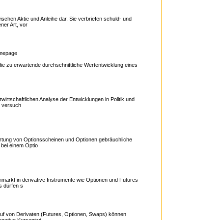
schen Aktie und Anleihe dar. Sie verbriefen schuld- und
ner Art, vor
mepage
ie zu erwartende durchschnittliche Wertentwicklung eines
 News, Informationen, Charts, Vergleich, Anlage
wirtschaftlichen Analyse der Entwicklungen in Politik und
n versuch
tung von Optionsscheinen und Optionen gebräuchliche
 bei einem Optio
nmarkt in derivative Instrumente wie Optionen und Futures
s dürfen s
nlage, Informationen zu Hedge Fonds
uf von Derivaten (Futures, Optionen, Swaps) können