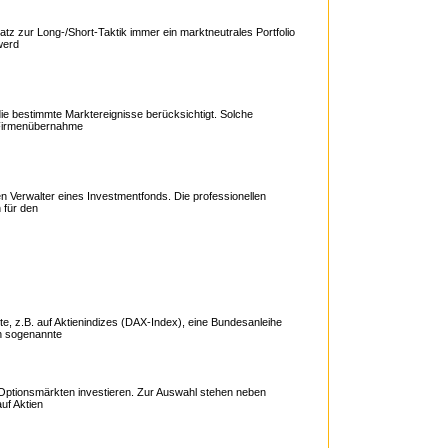
tz zur Long-/Short-Taktik immer ein marktneutrales Portfolio
werd
die bestimmte Marktereignisse berücksichtigt. Solche
, Firmenübernahme
 News, Informationen, Charts, Vergleich, Anlage
 Verwalter eines Investmentfonds. Die professionellen
 für den
e, z.B. auf Aktienindizes (DAX-Index), eine Bundesanleihe
n sogenannte
nlage, Informationen zu Hedge Fonds
r Optionsmärkten investieren. Zur Auswahl stehen neben
uf Aktien