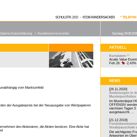
enen Fonds
Aktuelle Kurse
dgefonds?
SCHULSTR. 23 D - 97236 RANDERSACKER
* TELEFON 0
Datenschutzerklärung
|
Kundenservicecenter
Samstag, 08.08.2026
AKTUELL
Kursdaten
Acatis Value Event
Feb 26:
-2,43%
NEWS
, unabhängig vom Marktumfeld
[26.11.2020]
, Erwerb, Infos, Charts, anlegen
Änderungen in d
Musterportfolios
Im Musterdepot HC
OFFENSIV werden
m den der Ausgabepreis bei der Neuausgabe von Wertpapieren
nächsten Tagen 3
ausgetauscht. ...
[21.12.2018]
Fondsbesteueru
ternehmen den Aktionären, die Aktien besitzen. Eine Aktie hat
Vorabpauschale 
el
Die wichtigsten F
Antworten im Überb