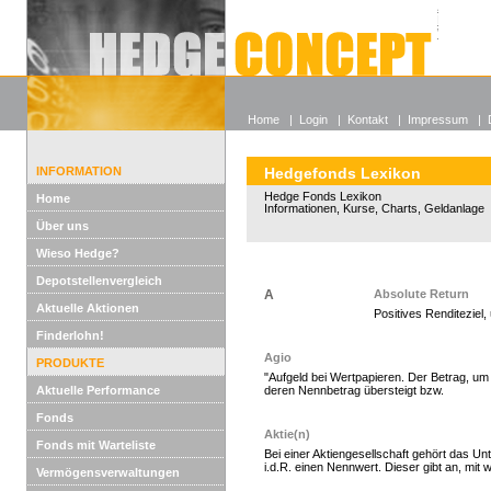
Alle off
Lexikon
Wieso He
Home
|
Login
|
Kontakt
|
Impressum
|
INFORMATION
Hedgefonds Lexikon
Hedge Fonds Lexikon
Home
Informationen, Kurse, Charts, Geldanlage
Über uns
Wieso Hedge?
Depotstellenvergleich
A
Absolute Return
Aktuelle Aktionen
Positives Renditeziel
Hedge Fonds zeichnen
Finderlohn!
Agio
PRODUKTE
"Aufgeld bei Wertpapieren. Der Betrag, u
Aktuelle Performance
deren Nennbetrag übersteigt bzw.
Fonds
Aktie(n)
Fonds mit Warteliste
Bei einer Aktiengesellschaft gehört das Un
i.d.R. einen Nennwert. Dieser gibt an, mit w
Vermögensverwaltungen