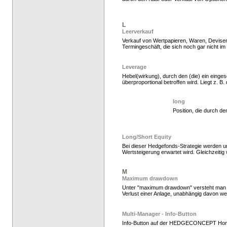
Hedgefonds als Gelda
L
Leerverkauf
Verkauf von Wertpapieren, Waren, Devisen
Termingeschäft, die sich noch gar nicht im
Leverage
Hebel(wirkung), durch den (die) ein einges
überproportional betroffen wird. Liegt z. B. 
long
Position, die durch d
Hedgefonds als Gelda
Long/Short Equity
Bei dieser Hedgefonds-Strategie werden unt
Wertsteigerung erwartet wird. Gleichzeiti
M
Maximum drawdown
Unter "maximum drawdown" versteht man de
Verlust einer Anlage, unabhängig davon we
Multi-Manager - Info-Button
Info-Button auf der HEDGECONCEPT Ho