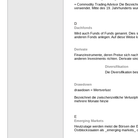
= Commodity Trading Advisor Die Bezeic
verwendet. Mitte des 19. Jahrhunderts wur
D
Dachfonds
Wird auch Funds of Funds genannt. Dies 
anderen Fonds anlegen. Auf diese Weise 
Hedge Fonds zeichnen
Derivate
Finanzinstrumente, deren Preise sich na
anderen Investments richten. Derivate sind
Diversifikation
Die Diversifikation be
Drawdown
drawdown = Wertverlust
Bezeichnet die zwischenzeitliche Verlust
mehrere Monate hinzie
Hedge Fonds zeichnen,
E
Emerging Markets
Heutzutage werden meist die Börsen der E
Ostblockstaaten als _emerging markets_ 