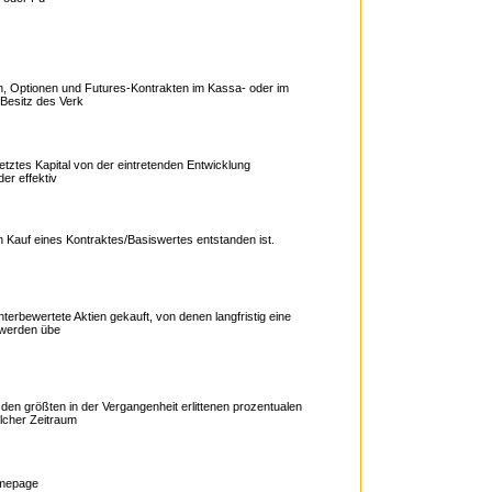
nlage, Informationen zu Hedge Fonds
, Optionen und Futures-Kontrakten im Kassa- oder im
 Besitz des Verk
etztes Kapital von der eintretenden Entwicklung
der effektiv
en Kauf eines Kontraktes/Basiswertes entstanden ist.
nlage, Informationen zu Hedge Fonds
erbewertete Aktien gekauft, von denen langfristig eine
g werden übe
n größten in der Vergangenheit erlittenen prozentualen
lcher Zeitraum
mepage