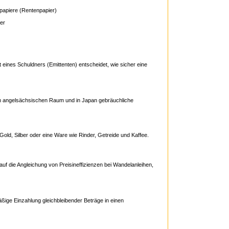
papiere (Rentenpapier)
der
t eines Schuldners (Emittenten) entscheidet, wie sicher eine
 News, Informationen, Charts, Vergleich, Anlage
im angelsächsischen Raum und in Japan gebräuchliche
Gold, Silber oder eine Ware wie Rinder, Getreide und Kaffee.
t auf die Angleichung von Preisineffizienzen bei Wandelanleihen,
nlage, Informationen zu Hedge Fonds
äßige Einzahlung gleichbleibender Beträge in einen