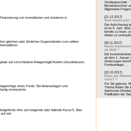
Vorabpauschale - Te
Bestandsschutz un
Allgemeine Fragen 
[21.12.2017]
Finanzierung von Investitionen und existieren in
Sind Aktien jetzt
Der Aufschwung a
nlage, Informationen zu Hedge Fonds
ist im 9. Jahr. Sind
bereits zu teuer, u
Aktien zu verkaufe
hen gleichen oder ähnlichen Gegenständen zum selben
[30.11.2017]
inanzplätzen
Neues Investmen
ab 2018
Die Investmentsteu
ab dem 1. Januar 
Änderungen betreff
 Kapitals auf verschiedene Anlagemöglichkeiten (Assetklassen,
Fondsanleger. ...
[20.10.2017]
Blase am Aktienm
nicht?
Für Sie gelesen: 
lageerfolgs eines Fonds. Bei Aktienanlagen und
Thema finden Sie i
rtig strukturierte
StarInvest Oktobe
Publikation der Sta
urse, Charts, Kauf, Infos, News
edgefonds eher auf steigende oder fallende Kurse?). Bias
auf stei