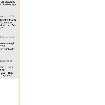
ilfreistellung -
d Freibetrag -
...
 zu teuer?
m Aktienmarkt
 Aktien nun
nd wird es Zeit
n? ...
tsteuergesetz
erreform gilt
2018.
en auch alle
arkt oder
Mehr zu dem
n der
r 2017! Eine
rCapital AG. ...