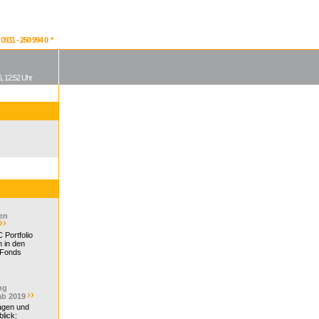
931 - 250 994 0 *
, 12:52 Uhr
en
 Portfolio
 in den
 Fonds
ng
ab 2019
ragen und
lick: