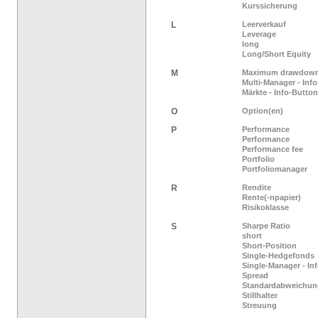
Kurssicherung
L
Leerverkauf
Leverage
long
Long/Short Equity
M
Maximum drawdow
Multi-Manager - Inf
Märkte - Info-Button
O
Option(en)
P
Performance
Performance
Performance fee
Portfolio
Portfoliomanager
R
Rendite
Rente(-npapier)
Risikoklasse
S
Sharpe Ratio
short
Short-Position
Single-Hedgefonds
Single-Manager - In
Spread
Standardabweichun
Stillhalter
Streuung