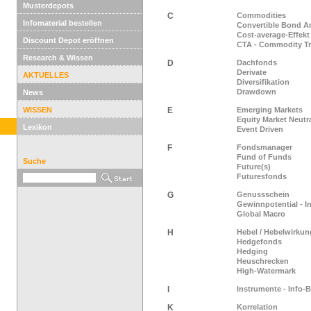
Musterdepots
C
Commodities
Infomaterial bestellen
Convertible Bond Ar
Cost-average-Effekt
Discount Depot eröffnen
CTA - Commodity Tr
Research & Wissen
D
Dachfonds
Derivate
AKTUELLES
Diversifikation
Drawdown
News
WISSEN
E
Emerging Markets
Equity Market Neutr
Lexikon
Event Driven
F
Fondsmanager
Fund of Funds
Suche
Future(s)
Futuresfonds
G
Genussschein
Gewinnpotential - I
Global Macro
H
Hebel / Hebelwirkun
Hedgefonds
Hedging
Heuschrecken
High-Watermark
I
Instrumente - Info-
K
Korrelation