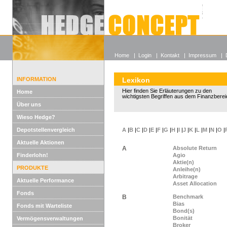
Alle off
Lexikon
Wieso He
Home
|
Login
|
Kontakt
|
Impressum
|
INFORMATION
Lexikon
Hier finden Sie Erläuterungen zu den
Home
wichtigsten Begriffen aus dem Finanzberei
Über uns
Wieso Hedge?
Depotstellenvergleich
A
|
B
|
C
|
D
|
E
|
F
|
G
|
H
|
I
|
J
|
K
|
L
|
M
|
N
|
O
|
Aktuelle Aktionen
A
Absolute Return
Finderlohn!
Agio
Aktie(n)
PRODUKTE
Anleihe(n)
Arbitrage
Aktuelle Performance
Asset Allocation
Fonds
B
Benchmark
Bias
Fonds mit Warteliste
Bond(s)
Bonität
Vermögensverwaltungen
Broker