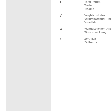
T
Total Return
Trader
Trading
V
Vergleichsindex
Verlustpotential - I
Volatilität
W
Wandelanleihen-Arb
Wertentwicklung
Z
Zertifikat
Zielfonds