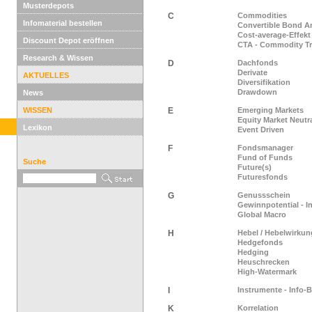
Musterdepots
C
Commodities
Infomaterial bestellen
Convertible Bond Ar
Cost-average-Effekt
Discount Depot eröffnen
CTA - Commodity Tr
Research & Wissen
D
Dachfonds
Derivate
AKTUELLES
Diversifikation
Drawdown
News
WISSEN
E
Emerging Markets
Equity Market Neutr
Lexikon
Event Driven
F
Fondsmanager
Fund of Funds
Suche
Future(s)
Futuresfonds
G
Genussschein
Gewinnpotential - I
Global Macro
H
Hebel / Hebelwirkun
Hedgefonds
Hedging
Heuschrecken
High-Watermark
I
Instrumente - Info-
K
Korrelation