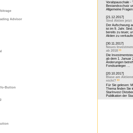
Vorabpauschale - Te
Bestandsschutz un
Allgemeine Fragen 
bitrage
[21.12.2017]
ading Advisor
Sind Aktien jetzt
Der Aufschwung a
ist im 9. Jahr. Sind
bereits zu teuer, u
Aktien zu verkaufe
[30.11.2017]
Neues Investmen
ab 2018
al
Die Investmentsteu
ab dem 1. Januar 
Änderungen betreff
Fondsanleger. ...
[20.10.2017]
Blase am Aktienm
nicht?
Für Sie gelesen: 
nfo-Button
Thema finden Sie i
StarInvest Oktobe
Publikation der Sta
g
Button