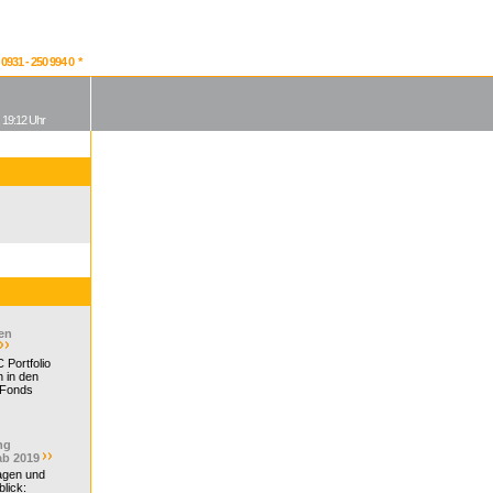
931 - 250 994 0 *
, 19:12 Uhr
en
 Portfolio
 in den
 Fonds
ng
ab 2019
ragen und
lick: