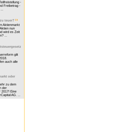
ilfreistellung -
d Freibetrag -
...
 zu teuer?
m Aktienmarkt
 Aktien nun
nd wird es Zeit
n? ...
tsteuergesetz
erreform gilt
2018.
en auch alle
arkt oder
Mehr zu dem
n der
r 2017! Eine
rCapital AG. ...