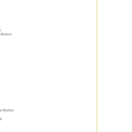
n
o-Button
fo-Button
g