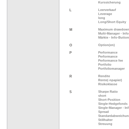
Kurssicherung
L
Leerverkauf
Leverage
long
Long/Short Equity
M
Maximum drawdow
Multi-Manager - Inf
Märkte - Info-Button
O
Option(en)
P
Performance
Performance
Performance fee
Portfolio
Portfoliomanager
R
Rendite
Rente(-npapier)
Risikoklasse
S
Sharpe Ratio
short
Short-Position
Single-Hedgefonds
Single-Manager - In
Spread
Standardabweichun
Stillhalter
Streuung