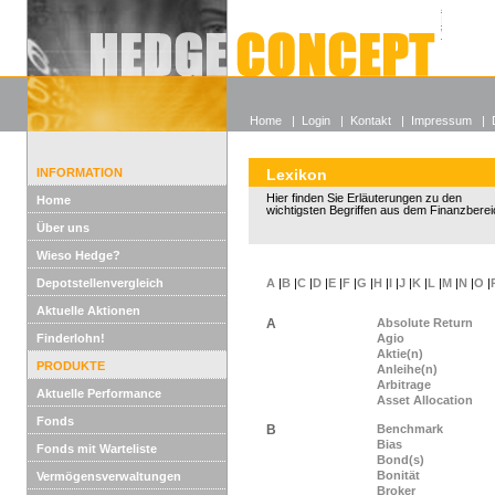
Alle off
Lexikon
Wieso He
Home
|
Login
|
Kontakt
|
Impressum
|
INFORMATION
Lexikon
Hier finden Sie Erläuterungen zu den
Home
wichtigsten Begriffen aus dem Finanzberei
Über uns
Wieso Hedge?
Depotstellenvergleich
A
|
B
|
C
|
D
|
E
|
F
|
G
|
H
|
I
|
J
|
K
|
L
|
M
|
N
|
O
|
Aktuelle Aktionen
A
Absolute Return
Finderlohn!
Agio
Aktie(n)
PRODUKTE
Anleihe(n)
Arbitrage
Aktuelle Performance
Asset Allocation
Fonds
B
Benchmark
Bias
Fonds mit Warteliste
Bond(s)
Bonität
Vermögensverwaltungen
Broker