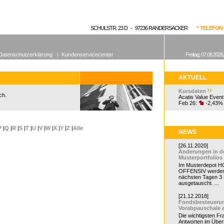
enen Fonds
Aktuelle Kurse
dgefonds?
SCHULSTR. 23 D - 97236 RANDERSACKER
* TELEFON 0
Datenschutzerklärung
|
Kundenservicecenter
Freitag, 07.08.2026
AKTUELL
Kursdaten
ch.
Acatis Value Event
Feb 26:
-2,43%
P
|
Q
|
R
|
S
|
T
|
U
|
V
|
W
|
X
|
Y
|
Z
|
Alle
NEWS
[26.11.2020]
Änderungen in d
Musterportfolios
Im Musterdepot HC
OFFENSIV werden
nächsten Tagen 3
ausgetauscht. ...
[21.12.2018]
Fondsbesteueru
Vorabpauschale 
Die wichtigsten F
Antworten im Überb