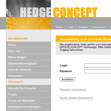
Alle off
Lexikon
Wieso He
Home
|
Login
|
Kontakt
|
Impressum
|
INFORMATION
Anmeldung zum internen Bere
Die angeforderte Seite gehört zum passwo
Home
HEDGECONCEPT Homepage. Bitte melden 
Zugang bekommen
Über uns
Wieso Hedge?
Depotstellenvergleich
Login
Aktuelle Aktionen
Passwort
Finderlohn!
PRODUKTE
Aktuelle Performance
Passwort vergessen?
Fonds
Neuen Zugang bekommen?
Fonds mit Warteliste
Vermögensverwaltungen