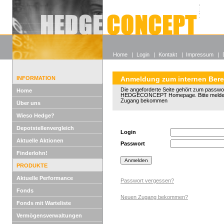
Alle off
Lexikon
Wieso He
Home
|
Login
|
Kontakt
|
Impressum
|
INFORMATION
Anmeldung zum internen Bere
Die angeforderte Seite gehört zum passwo
Home
HEDGECONCEPT Homepage. Bitte melden 
Zugang bekommen
Über uns
Wieso Hedge?
Depotstellenvergleich
Login
Aktuelle Aktionen
Passwort
Finderlohn!
PRODUKTE
Aktuelle Performance
Passwort vergessen?
Fonds
Neuen Zugang bekommen?
Fonds mit Warteliste
Vermögensverwaltungen