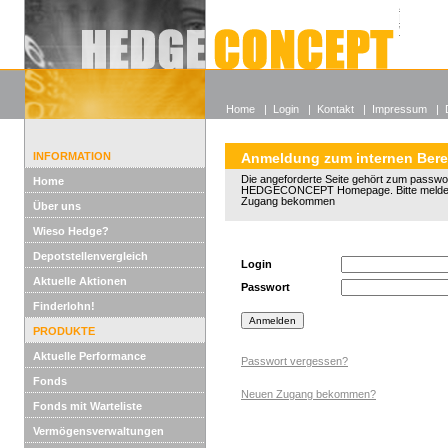
Alle off
Lexikon
Wieso He
Home
|
Login
|
Kontakt
|
Impressum
|
INFORMATION
Anmeldung zum internen Bere
Die angeforderte Seite gehört zum passwo
Home
HEDGECONCEPT Homepage. Bitte melden 
Zugang bekommen
Über uns
Wieso Hedge?
Depotstellenvergleich
Login
Aktuelle Aktionen
Passwort
Finderlohn!
PRODUKTE
Aktuelle Performance
Passwort vergessen?
Fonds
Neuen Zugang bekommen?
Fonds mit Warteliste
Vermögensverwaltungen