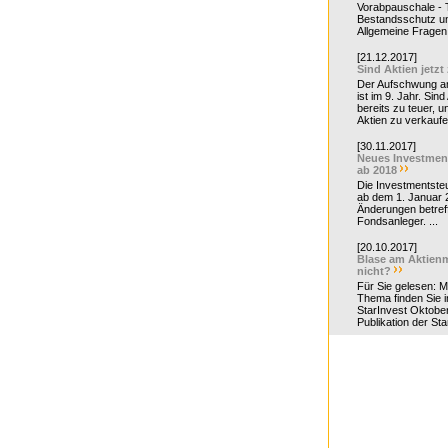
Vorabpauschale - Te
Bestandsschutz un
Allgemeine Fragen 
[21.12.2017]
Sind Aktien jetzt
Der Aufschwung a
ist im 9. Jahr. Sind
bereits zu teuer, u
Aktien zu verkaufe
[30.11.2017]
Neues Investmen
ab 2018
Die Investmentsteu
ab dem 1. Januar 
Änderungen betreff
Fondsanleger. ...
[20.10.2017]
Blase am Aktienm
nicht?
Für Sie gelesen: 
Thema finden Sie i
StarInvest Oktobe
Publikation der Sta