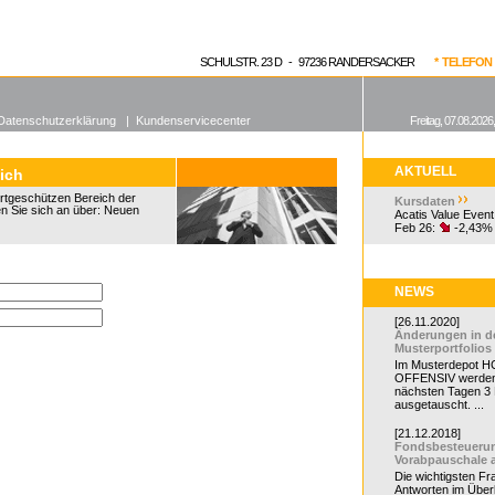
enen Fonds
Aktuelle Kurse
dgefonds?
SCHULSTR. 23 D - 97236 RANDERSACKER
* TELEFON 0
Datenschutzerklärung
|
Kundenservicecenter
Freitag, 07.08.2026
AKTUELL
ich
rtgeschützen Bereich der
Kursdaten
Sie sich an über: Neuen
Acatis Value Event
Feb 26:
-2,43%
NEWS
[26.11.2020]
Änderungen in d
Musterportfolios
Im Musterdepot HC
OFFENSIV werden
nächsten Tagen 3
ausgetauscht. ...
[21.12.2018]
Fondsbesteueru
Vorabpauschale 
Die wichtigsten F
Antworten im Überb