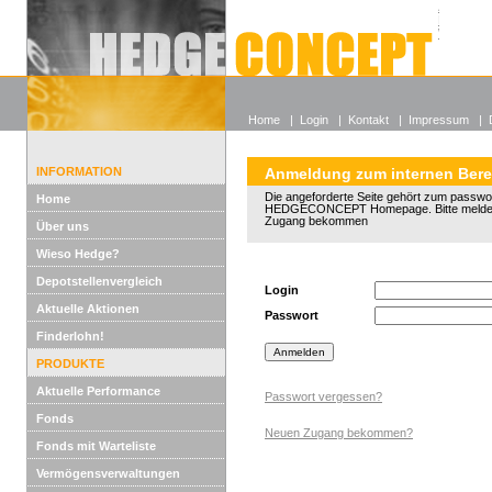
Alle off
Lexikon
Wieso He
Home
|
Login
|
Kontakt
|
Impressum
|
INFORMATION
Anmeldung zum internen Bere
Die angeforderte Seite gehört zum passwo
Home
HEDGECONCEPT Homepage. Bitte melden 
Zugang bekommen
Über uns
Wieso Hedge?
Depotstellenvergleich
Login
Aktuelle Aktionen
Passwort
Finderlohn!
PRODUKTE
Aktuelle Performance
Passwort vergessen?
Fonds
Neuen Zugang bekommen?
Fonds mit Warteliste
Vermögensverwaltungen