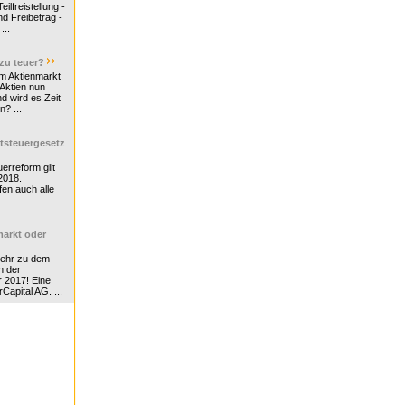
ilfreistellung -
d Freibetrag -
...
 zu teuer?
m Aktienmarkt
 Aktien nun
nd wird es Zeit
n? ...
tsteuergesetz
erreform gilt
2018.
en auch alle
arkt oder
Mehr zu dem
n der
r 2017! Eine
rCapital AG. ...