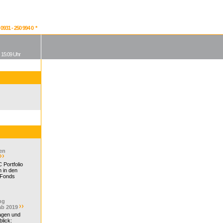
931 - 250 994 0 *
, 15:09 Uhr
en
 Portfolio
 in den
 Fonds
ng
ab 2019
ragen und
lick: