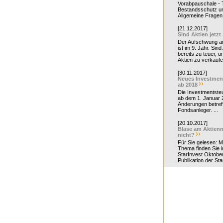
Vorabpauschale - Te
Bestandsschutz un
Allgemeine Fragen 
[21.12.2017]
Sind Aktien jetzt
Der Aufschwung a
ist im 9. Jahr. Sind
bereits zu teuer, u
Aktien zu verkaufe
[30.11.2017]
Neues Investmen
ab 2018
Die Investmentsteu
ab dem 1. Januar 
Änderungen betreff
Fondsanleger. ...
[20.10.2017]
Blase am Aktienm
nicht?
Für Sie gelesen: 
Thema finden Sie i
StarInvest Oktobe
Publikation der Sta