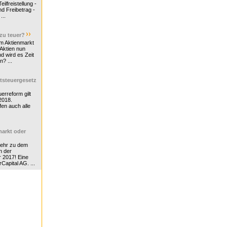
ilfreistellung -
d Freibetrag -
...
 zu teuer?
m Aktienmarkt
 Aktien nun
nd wird es Zeit
n? ...
tsteuergesetz
erreform gilt
2018.
en auch alle
arkt oder
Mehr zu dem
n der
r 2017! Eine
rCapital AG. ...