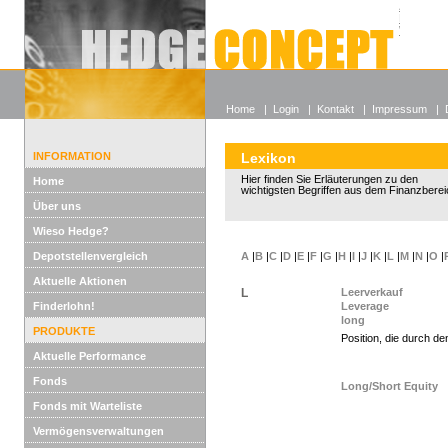
Alle off
Lexikon
Wieso He
Home
|
Login
|
Kontakt
|
Impressum
|
INFORMATION
Lexikon
Hier finden Sie Erläuterungen zu den
Home
wichtigsten Begriffen aus dem Finanzberei
Über uns
Wieso Hedge?
Depotstellenvergleich
A
|
B
|
C
|
D
|
E
|
F
|
G
|
H
|
I
|
J
|
K
|
L
|
M
|
N
|
O
|
Aktuelle Aktionen
L
Leerverkauf
Finderlohn!
Leverage
long
PRODUKTE
Position, die durch d
Aktuelle Performance
Fonds
Long/Short Equity
Fonds mit Warteliste
Vermögensverwaltungen