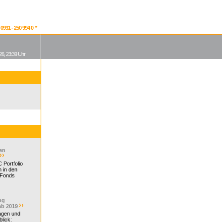
931 - 250 994 0 *
26, 23:39 Uhr
en
 Portfolio
 in den
 Fonds
ng
ab 2019
ragen und
lick: