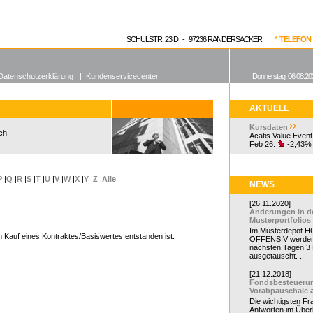
enen Fonds
Aktuelle Kurse
dgefonds?
SCHULSTR. 23 D - 97236 RANDERSACKER
* TELEFON 0
Datenschutzerklärung
|
Kundenservicecenter
Donnerstag, 06.08.20
AKTUELL
Kursdaten
ch.
Acatis Value Event
Feb 26:
-2,43%
P
|
Q
|
R
|
S
|
T
|
U
|
V
|
W
|
X
|
Y
|
Z
|
Alle
NEWS
[26.11.2020]
Änderungen in d
Musterportfolios
Im Musterdepot HC
en Kauf eines Kontraktes/Basiswertes entstanden ist.
OFFENSIV werden
nächsten Tagen 3
ausgetauscht. ...
[21.12.2018]
Fondsbesteueru
Vorabpauschale 
Die wichtigsten F
Antworten im Überb