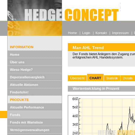
Alle off
Lexikon
Wieso He
Home
|
Login
|
Kontakt
|
Impressum
|
INFORMATION
Man AHL Trend
Der Fonds bietet Anlegern den Zugang zum
Home
erfolgreichen AHL Handelssystem.
Über uns
Wieso Hedge?
Depotstellenvergleich
Übersicht
CHART
Statistik
Details
Aktuelle Aktionen
Wertentwicklung in Prozent
Finderlohn!
PRODUKTE
Aktuelle Performance
Fonds
Fonds mit Warteliste
Vermögensverwaltungen