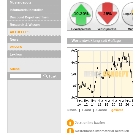
Musterdepots
Infomaterial bestellen
10-20%
25%
Single
Discount Depot eröffnen
Research & Wissen
AKTUELLES
News
Wertentwicklung seit Auflage
WISSEN
Lexikon
Suche
3 Mon.
|
1 Jahr
|
3 Jahre
|
gesamt
Jetzt online kaufen
Kostenloses Infomaterial bestellen