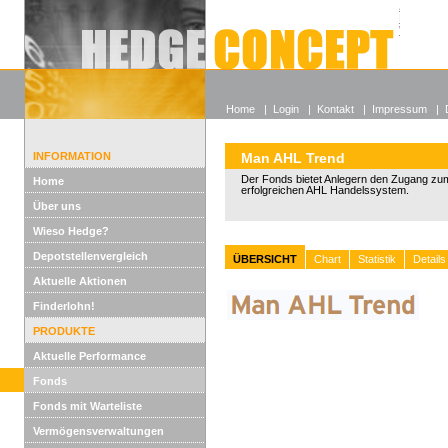
Alle off
Lexikon
Wieso He
Home
|
Login
|
Kontakt
|
Impressum
|
INFORMATION
Man AHL Trend
Der Fonds bietet Anlegern den Zugang zum
Home
erfolgreichen AHL Handelssystem.
Über uns
Wieso Hedge?
Depotstellenvergleich
ÜBERSICHT
Chart
Statistik
Details
Aktuelle Aktionen
Finderlohn!
PRODUKTE
Aktuelle Performance
Fonds
Fonds mit Warteliste
Vermögensverwaltungen