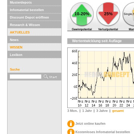
Musterdepots
Infomaterial bestellen
10-20%
25%
Single
Discount Depot eröffnen
Research & Wissen
AKTUELLES
News
Wertentwicklung seit Auflage
WISSEN
Lexikon
Suche
3 Mon.
|
1 Jahr
|
3 Jahre
|
gesamt
Jetzt online kaufen
Kostenloses Infomaterial bestellen