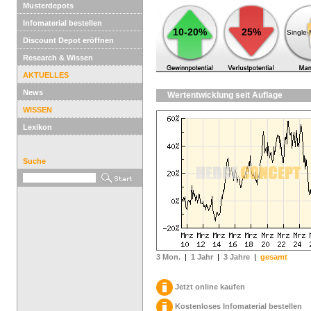
Musterdepots
Infomaterial bestellen
10-20%
25%
Single
Discount Depot eröffnen
Research & Wissen
AKTUELLES
News
Wertentwicklung seit Auflage
WISSEN
Lexikon
Suche
3 Mon.
|
1 Jahr
|
3 Jahre
|
gesamt
Jetzt online kaufen
Kostenloses Infomaterial bestellen