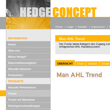
Alle off
Lexikon
Wieso He
Home
|
Login
|
Kontakt
|
Impressum
|
INFORMATION
Man AHL Trend
Der Fonds bietet Anlegern den Zugang zum
Home
erfolgreichen AHL Handelssystem.
Über uns
Wieso Hedge?
Depotstellenvergleich
ÜBERSICHT
Chart
Statistik
Details
Aktuelle Aktionen
Finderlohn!
PRODUKTE
Aktuelle Performance
Fonds
Fonds mit Warteliste
Vermögensverwaltungen