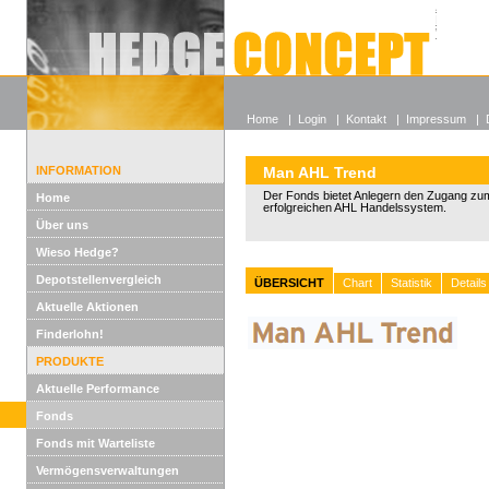
Alle off
Lexikon
Wieso He
Home
|
Login
|
Kontakt
|
Impressum
|
INFORMATION
Man AHL Trend
Der Fonds bietet Anlegern den Zugang zum
Home
erfolgreichen AHL Handelssystem.
Über uns
Wieso Hedge?
Depotstellenvergleich
ÜBERSICHT
Chart
Statistik
Details
Aktuelle Aktionen
Finderlohn!
PRODUKTE
Aktuelle Performance
Fonds
Fonds mit Warteliste
Vermögensverwaltungen