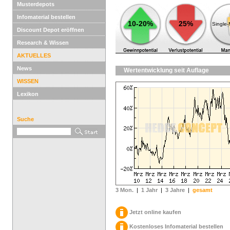
Musterdepots
Infomaterial bestellen
10-20%
25%
Single
Discount Depot eröffnen
Research & Wissen
AKTUELLES
News
Wertentwicklung seit Auflage
WISSEN
Lexikon
Suche
3 Mon.
|
1 Jahr
|
3 Jahre
|
gesamt
Jetzt online kaufen
Kostenloses Infomaterial bestellen