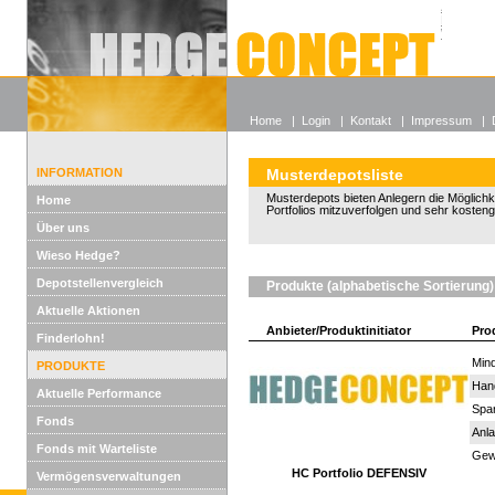
Alle off
Lexikon
Wieso He
Home
|
Login
|
Kontakt
|
Impressum
|
INFORMATION
Musterdepotsliste
Musterdepots bieten Anlegern die Möglichkeit
Home
Portfolios mitzuverfolgen und sehr kosten
Über uns
Wieso Hedge?
Depotstellenvergleich
Produkte (alphabetische Sortierung)
Aktuelle Aktionen
Anbieter/Produktinitiator
Pro
Finderlohn!
Mind
PRODUKTE
Han
Aktuelle Performance
Spar
Fonds
Anla
Fonds mit Warteliste
Gewi
HC Portfolio DEFENSIV
Vermögensverwaltungen