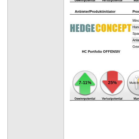
Anbieter/Produktinitiator
Pro
Mind
Han
Spar
Anla
Gewi
HC Portfolio OFFENSIV
7-11%
25%
Multi-