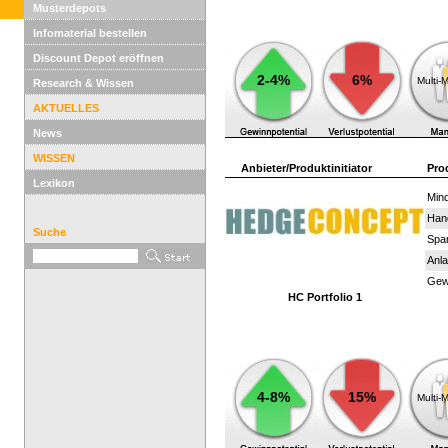
Musterdepots
Infomaterial bestellen
Discount Depot eröffnen
2-4%
6%
Multi-
Research & Wissen
AKTUELLES
News
WISSEN
Anbieter/Produktinitiator
Pro
Lexikon
Mind
Han
Suche
Spar
Anla
Gewi
HC Portfolio 1
4-8%
15%
Multi-