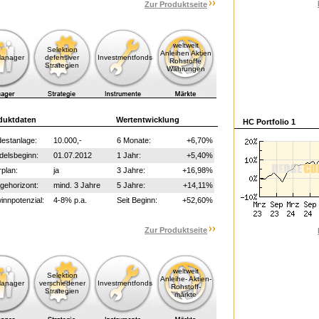
Zur Produktseite
weltweit
Selektion
Anleihen Aktien
Manager
defensiver
Investmentfonds
Rohstoffe
Strategien
Währungen
duktdaten
Wertentwicklung
HC Portfolio 1
estanlage:
10.000,-
6 Monate:
+6,70%
delsbeginn:
01.07.2012
1 Jahr:
+5,40%
plan:
ja
3 Jahre:
+16,98%
gehorizont:
mind. 3 Jahre
5 Jahre:
+14,11%
nnpotenzial:
4-8% p.a.
Seit Beginn:
+52,60%
Zur Produktseite
weltweit
Selektion
Anleihe- Aktien-
Manager
verschiedener
Investmentfonds
Rohstoff-
Strategien
märkte