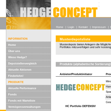
Alle off
Lexikon
Wieso He
Home
|
Login
|
Kontakt
|
Impressum
|
INFORMATION
Musterdepotsliste
Musterdepots bieten Anlegern die Möglichkeit
Home
Portfolios mitzuverfolgen und sehr kosten
Über uns
Wieso Hedge?
Depotstellenvergleich
Produkte (alphabetische Sortierung)
Aktuelle Aktionen
Anbieter/Produktinitiator
Pro
Finderlohn!
Mind
PRODUKTE
Han
Aktuelle Performance
Spar
Fonds
Anla
Fonds mit Warteliste
Gewi
HC Portfolio DEFENSIV
Vermögensverwaltungen