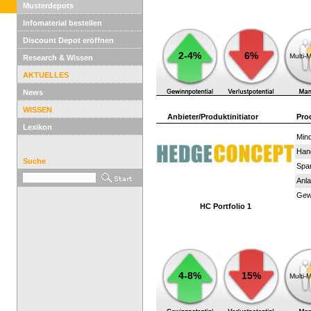
Musterdepots
Infomaterial bestellen
Discount Depot eröffnen
2-4%
6%
Multi-
Research & Wissen
AKTUELLES
News
WISSEN
Anbieter/Produktinitiator
Pro
Lexikon
Mind
Han
Suche
Spar
Anla
Gewi
HC Portfolio 1
4-8%
15%
Multi-