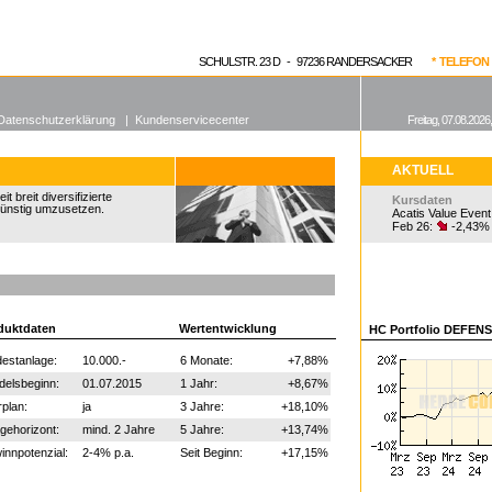
enen Fonds
Aktuelle Kurse
dgefonds?
SCHULSTR. 23 D - 97236 RANDERSACKER
* TELEFON 0
Datenschutzerklärung
|
Kundenservicecenter
Freitag, 07.08.2026
AKTUELL
 breit diversifizierte
Kursdaten
günstig umzusetzen.
Acatis Value Event
Feb 26:
-2,43%
duktdaten
Wertentwicklung
HC Portfolio DEFENS
estanlage:
10.000.-
6 Monate:
+7,88%
delsbeginn:
01.07.2015
1 Jahr:
+8,67%
plan:
ja
3 Jahre:
+18,10%
gehorizont:
mind. 2 Jahre
5 Jahre:
+13,74%
nnpotenzial:
2-4% p.a.
Seit Beginn:
+17,15%