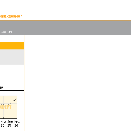
931 - 250 994 0 *
, 23:00 Uhr
IV