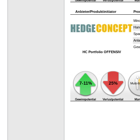
Anbieter/Produktinitiator
Pro
Mind
Han
Spar
Anla
Gewi
HC Portfolio OFFENSIV
7-11%
25%
Multi-