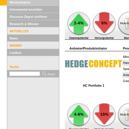
Musterdepots
Infomaterial bestellen
Discount Depot eröffnen
2-4%
6%
Multi-
Research & Wissen
AKTUELLES
News
WISSEN
Anbieter/Produktinitiator
Pro
Lexikon
Mind
Han
Suche
Spar
Anla
Gewi
HC Portfolio 1
4-8%
15%
Multi-