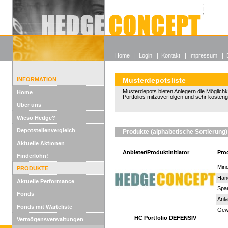
Alle off
Lexikon
Wieso He
Home
|
Login
|
Kontakt
|
Impressum
|
INFORMATION
Musterdepotsliste
Musterdepots bieten Anlegern die Möglichkeit
Home
Portfolios mitzuverfolgen und sehr kosten
Über uns
Wieso Hedge?
Depotstellenvergleich
Produkte (alphabetische Sortierung)
Aktuelle Aktionen
Anbieter/Produktinitiator
Pro
Finderlohn!
Mind
PRODUKTE
Han
Aktuelle Performance
Spar
Fonds
Anla
Fonds mit Warteliste
Gewi
HC Portfolio DEFENSIV
Vermögensverwaltungen