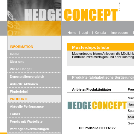
Alle off
Lexikon
Wieso He
Home
|
Login
|
Kontakt
|
Impressum
|
INFORMATION
Musterdepotsliste
Musterdepots bieten Anlegern die Möglichkeit
Home
Portfolios mitzuverfolgen und sehr kosten
Über uns
Wieso Hedge?
Depotstellenvergleich
Produkte (alphabetische Sortierung)
Aktuelle Aktionen
Anbieter/Produktinitiator
Pro
Finderlohn!
Mind
PRODUKTE
Han
Aktuelle Performance
Spar
Fonds
Anla
Fonds mit Warteliste
Gewi
HC Portfolio DEFENSIV
Vermögensverwaltungen