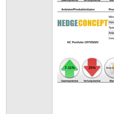
Anbieter/Produktinitiator
Pro
Mind
Han
Spar
Anla
Gewi
HC Portfolio OFFENSIV
7-11%
25%
Multi-