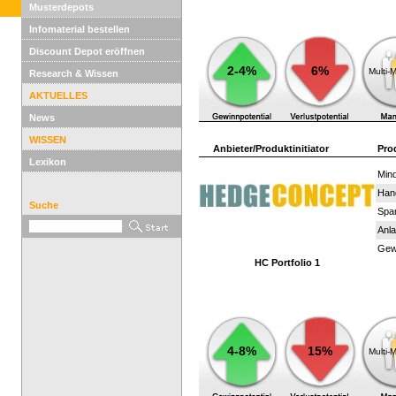
Musterdepots
Infomaterial bestellen
Discount Depot eröffnen
2-4%
6%
Multi-
Research & Wissen
AKTUELLES
News
WISSEN
Anbieter/Produktinitiator
Pro
Lexikon
Mind
Han
Suche
Spar
Anla
Gewi
HC Portfolio 1
4-8%
15%
Multi-