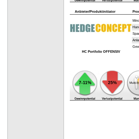
Anbieter/Produktinitiator
Pro
Mind
Han
Spar
Anla
Gewi
HC Portfolio OFFENSIV
7-11%
25%
Multi-