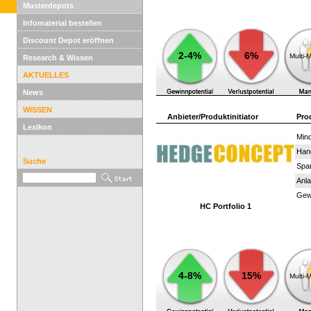
Musterdepots
Infomaterial bestellen
Discount Depot eröffnen
2-4%
6%
Multi-
Research & Wissen
AKTUELLES
News
WISSEN
Anbieter/Produktinitiator
Pro
Lexikon
Mind
Han
Suche
Spar
Anla
Gewi
HC Portfolio 1
4-8%
15%
Multi-