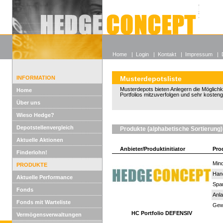
Alle off
Lexikon
Wieso He
Home
|
Login
|
Kontakt
|
Impressum
|
INFORMATION
Musterdepotsliste
Musterdepots bieten Anlegern die Möglichkeit
Home
Portfolios mitzuverfolgen und sehr kosten
Über uns
Wieso Hedge?
Depotstellenvergleich
Produkte (alphabetische Sortierung)
Aktuelle Aktionen
Anbieter/Produktinitiator
Pro
Finderlohn!
Mind
PRODUKTE
Han
Aktuelle Performance
Spar
Fonds
Anla
Fonds mit Warteliste
Gewi
HC Portfolio DEFENSIV
Vermögensverwaltungen