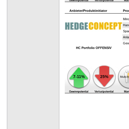
Anbieter/Produktinitiator
Pro
Mind
Han
Spar
Anla
Gewi
HC Portfolio OFFENSIV
7-11%
25%
Multi-