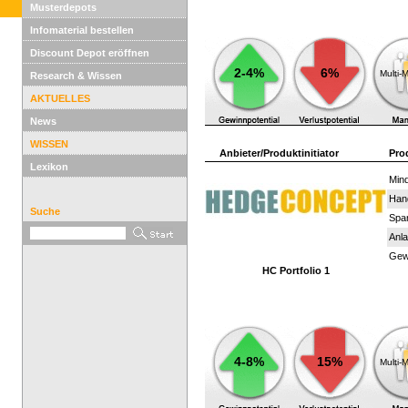
Musterdepots
Infomaterial bestellen
Discount Depot eröffnen
2-4%
6%
Multi-
Research & Wissen
AKTUELLES
News
WISSEN
Anbieter/Produktinitiator
Pro
Lexikon
Mind
Han
Suche
Spar
Anla
Gewi
HC Portfolio 1
4-8%
15%
Multi-