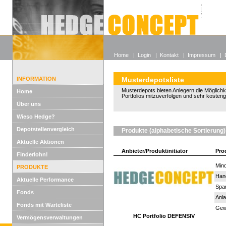
Alle off
Lexikon
Wieso He
Home
|
Login
|
Kontakt
|
Impressum
|
INFORMATION
Musterdepotsliste
Musterdepots bieten Anlegern die Möglichkeit
Home
Portfolios mitzuverfolgen und sehr kosten
Über uns
Wieso Hedge?
Depotstellenvergleich
Produkte (alphabetische Sortierung)
Aktuelle Aktionen
Anbieter/Produktinitiator
Pro
Finderlohn!
Mind
PRODUKTE
Han
Aktuelle Performance
Spar
Fonds
Anla
Fonds mit Warteliste
Gewi
HC Portfolio DEFENSIV
Vermögensverwaltungen