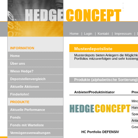
Alle off
Lexikon
Wieso He
Home
|
Login
|
Kontakt
|
Impressum
|
INFORMATION
Musterdepotsliste
Musterdepots bieten Anlegern die Möglichkeit
Home
Portfolios mitzuverfolgen und sehr kosten
Über uns
Wieso Hedge?
Depotstellenvergleich
Produkte (alphabetische Sortierung)
Aktuelle Aktionen
Anbieter/Produktinitiator
Pro
Finderlohn!
Mind
PRODUKTE
Han
Aktuelle Performance
Spar
Fonds
Anla
Fonds mit Warteliste
Gewi
HC Portfolio DEFENSIV
Vermögensverwaltungen