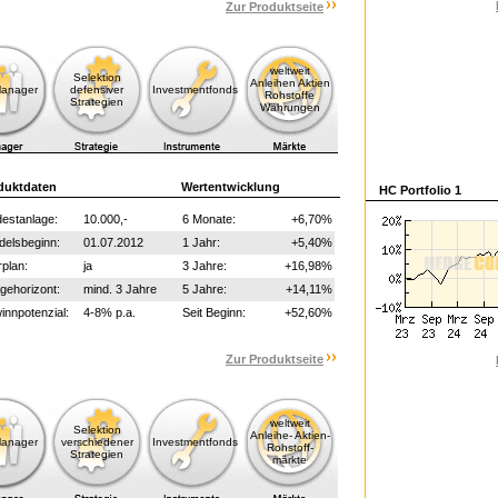
Zur Produktseite
weltweit
Selektion
Anleihen Aktien
Manager
defensiver
Investmentfonds
Rohstoffe
Strategien
Währungen
duktdaten
Wertentwicklung
HC Portfolio 1
estanlage:
10.000,-
6 Monate:
+6,70%
delsbeginn:
01.07.2012
1 Jahr:
+5,40%
plan:
ja
3 Jahre:
+16,98%
gehorizont:
mind. 3 Jahre
5 Jahre:
+14,11%
nnpotenzial:
4-8% p.a.
Seit Beginn:
+52,60%
Zur Produktseite
weltweit
Selektion
Anleihe- Aktien-
Manager
verschiedener
Investmentfonds
Rohstoff-
Strategien
märkte