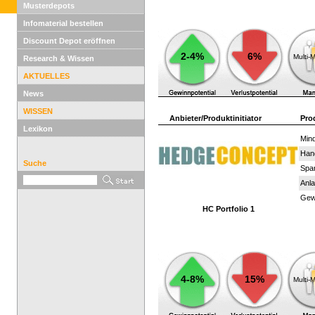
Musterdepots
Infomaterial bestellen
Discount Depot eröffnen
2-4%
6%
Multi-
Research & Wissen
AKTUELLES
News
WISSEN
Anbieter/Produktinitiator
Pro
Lexikon
Mind
Han
Suche
Spar
Anla
Gewi
HC Portfolio 1
4-8%
15%
Multi-