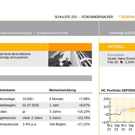
enen Fonds
Aktuelle Kurse
dgefonds?
SCHULSTR. 23 D - 97236 RANDERSACKER
* TELEFON 0
Datenschutzerklärung
|
Kundenservicecenter
Donnerstag, 06.08.20
AKTUELL
 breit diversifizierte
Kursdaten
günstig umzusetzen.
Acatis Value Event
Feb 26:
-2,43%
duktdaten
Wertentwicklung
HC Portfolio DEFENS
estanlage:
10.000.-
6 Monate:
+7,88%
delsbeginn:
01.07.2015
1 Jahr:
+8,67%
plan:
ja
3 Jahre:
+18,10%
gehorizont:
mind. 2 Jahre
5 Jahre:
+13,74%
nnpotenzial:
2-4% p.a.
Seit Beginn:
+17,15%