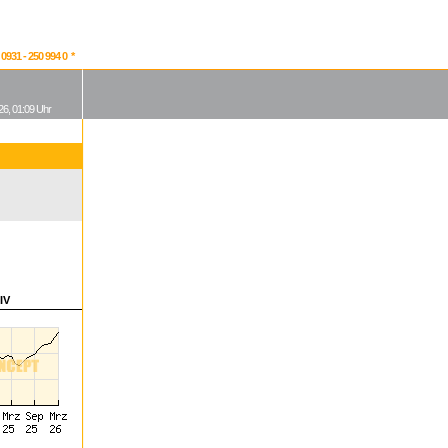
931 - 250 994 0 *
26, 01:09 Uhr
IV