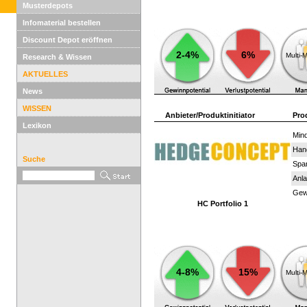
Musterdepots
Infomaterial bestellen
Discount Depot eröffnen
2-4%
6%
Multi-
Research & Wissen
AKTUELLES
News
WISSEN
Anbieter/Produktinitiator
Pro
Lexikon
Mind
Han
Suche
Spar
Anla
Gewi
HC Portfolio 1
4-8%
15%
Multi-