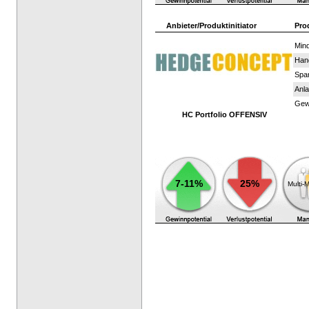
Anbieter/Produktinitiator
Pro
Mind
Han
Spar
Anla
Gewi
HC Portfolio OFFENSIV
7-11%
25%
Multi-