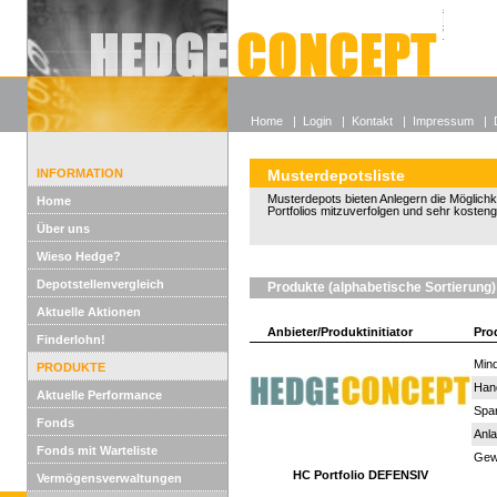
Alle off
Lexikon
Wieso He
Home
|
Login
|
Kontakt
|
Impressum
|
INFORMATION
Musterdepotsliste
Musterdepots bieten Anlegern die Möglichkeit
Home
Portfolios mitzuverfolgen und sehr kosten
Über uns
Wieso Hedge?
Depotstellenvergleich
Produkte (alphabetische Sortierung)
Aktuelle Aktionen
Anbieter/Produktinitiator
Pro
Finderlohn!
Mind
PRODUKTE
Han
Aktuelle Performance
Spar
Fonds
Anla
Fonds mit Warteliste
Gewi
HC Portfolio DEFENSIV
Vermögensverwaltungen