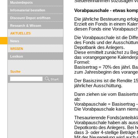
Steuereinnahmen sozusagen vo
Musterdepots
Vorabpauschale - etwas kompl
Infomaterial bestellen
Discount Depot eröffnen
Die jährliche Besteuerung erfo
Erzielt ein Fonds in einem Kale
Research & Wissen
diesen Fonds eine Vorabpauschale
AKTUELLES
Die Vorabpauschale ist die Dif
News
des Fonds und der Ausschüttung
Depotbank des Anlegers.
WISSEN
Diese ermittelt zunächst zu Beg
Lexikon
das vorangegangene Kalenderjah
Formel:
Basisertrag = 70% des jährl. B
Suche
zum Jahresbeginn des vorangeg
Der Basiszins ist die Rendite 1
jährlicher Ausschüttung.
Dann ziehen sie vom Basisertra
ab:
Vorabpauschale = Basisertrag –
Die Vorabpauschale kann niema
Thesaurierende Fonds(anteilsk
Vorabpauschale haben als auss
Depotkonto des Anlegers. Bei h
dass 3- oder 4-stellige Beträge f
Mit der Neuregelung wird auch 