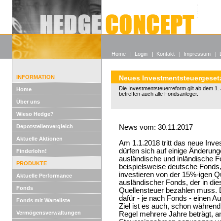
Alle off
Lexikon
Wieso He
Home
|
Login
|
Kontakt
|
Impressum
|
INFORMATION
Neues Investmentsteuergeset
Die Investmentsteuerreform gilt ab dem 1
Home
betreffen auch alle Fondsanleger.
Über uns
Wieso Hedge?
Depotstellenvergleich
News vom: 30.11.2017
Aktuelle Aktionen
Am 1.1.2018 tritt das neue Inve
dürfen sich auf einige Änderung
Finderlohn!
ausländische und inländische Fo
PRODUKTE
beispielsweise deutsche Fonds,
investieren von der 15%-igen Qu
Aktuelle Performance
ausländischer Fonds, der in die
Fonds
Quellensteuer bezahlen muss. Di
dafür - je nach Fonds - einen Au
Fonds mit Warteliste
Ziel ist es auch, schon während 
Vermögensverwaltungen
Regel mehrere Jahre beträgt, a