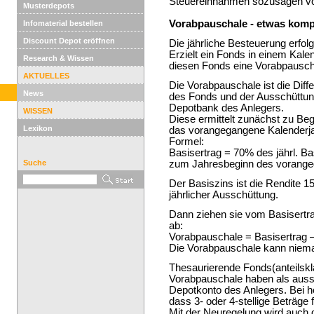
Steuereinnahmen sozusagen vo
Musterdepots
Vorabpauschale - etwas kompl
Infomaterial bestellen
Discount Depot eröffnen
Die jährliche Besteuerung erfo
Erzielt ein Fonds in einem Kale
Research & Wissen
diesen Fonds eine Vorabpauschale
AKTUELLES
Die Vorabpauschale ist die Dif
News
des Fonds und der Ausschüttung
Depotbank des Anlegers.
WISSEN
Diese ermittelt zunächst zu Beg
Lexikon
das vorangegangene Kalenderjah
Formel:
Basisertrag = 70% des jährl. B
Suche
zum Jahresbeginn des vorangeg
Der Basiszins ist die Rendite 1
jährlicher Ausschüttung.
Dann ziehen sie vom Basisertra
ab:
Vorabpauschale = Basisertrag –
Die Vorabpauschale kann niema
Thesaurierende Fonds(anteilsk
Vorabpauschale haben als auss
Depotkonto des Anlegers. Bei h
dass 3- oder 4-stellige Beträge f
Mit der Neuregelung wird auch 