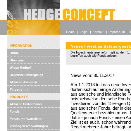
Alle off
Lexikon
Wieso He
Home
|
Login
|
Kontakt
|
Impressum
|
INFORMATION
Neues Investmentsteuergeset
Die Investmentsteuerreform gilt ab dem 1
Home
betreffen auch alle Fondsanleger.
Über uns
Wieso Hedge?
Depotstellenvergleich
News vom: 30.11.2017
Aktuelle Aktionen
Am 1.1.2018 tritt das neue Inve
dürfen sich auf einige Änderung
Finderlohn!
ausländische und inländische Fo
PRODUKTE
beispielsweise deutsche Fonds,
investieren von der 15%-igen Qu
Aktuelle Performance
ausländischer Fonds, der in die
Fonds
Quellensteuer bezahlen muss. Di
dafür - je nach Fonds - einen Au
Fonds mit Warteliste
Ziel ist es auch, schon während 
Vermögensverwaltungen
Regel mehrere Jahre beträgt, a