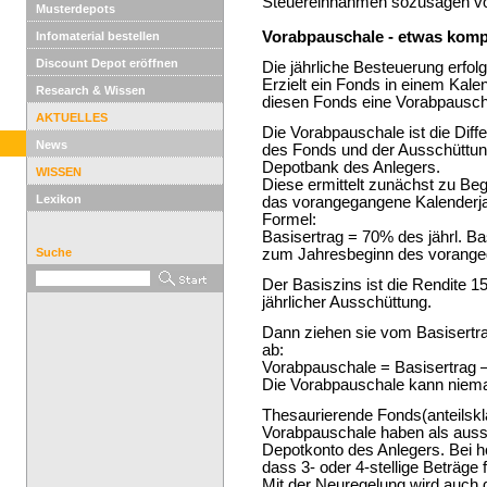
Steuereinnahmen sozusagen vo
Musterdepots
Vorabpauschale - etwas kompl
Infomaterial bestellen
Discount Depot eröffnen
Die jährliche Besteuerung erfo
Erzielt ein Fonds in einem Kale
Research & Wissen
diesen Fonds eine Vorabpauschale
AKTUELLES
Die Vorabpauschale ist die Dif
News
des Fonds und der Ausschüttung
Depotbank des Anlegers.
WISSEN
Diese ermittelt zunächst zu Beg
Lexikon
das vorangegangene Kalenderjah
Formel:
Basisertrag = 70% des jährl. B
Suche
zum Jahresbeginn des vorangeg
Der Basiszins ist die Rendite 1
jährlicher Ausschüttung.
Dann ziehen sie vom Basisertra
ab:
Vorabpauschale = Basisertrag –
Die Vorabpauschale kann niema
Thesaurierende Fonds(anteilsk
Vorabpauschale haben als auss
Depotkonto des Anlegers. Bei h
dass 3- oder 4-stellige Beträge f
Mit der Neuregelung wird auch 