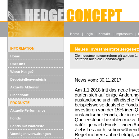
Alle off
Lexikon
Wieso He
Home
|
Login
|
Kontakt
|
Impressum
|
INFORMATION
Neues Investmentsteuergeset
Die Investmentsteuerreform gilt ab dem 1
Home
betreffen auch alle Fondsanleger.
Über uns
Wieso Hedge?
Depotstellenvergleich
News vom: 30.11.2017
Aktuelle Aktionen
Am 1.1.2018 tritt das neue Inve
dürfen sich auf einige Änderung
Finderlohn!
ausländische und inländische Fo
PRODUKTE
beispielsweise deutsche Fonds,
investieren von der 15%-igen Qu
Aktuelle Performance
ausländischer Fonds, der in die
Fonds
Quellensteuer bezahlen muss. Di
dafür - je nach Fonds - einen Au
Fonds mit Warteliste
Ziel ist es auch, schon während 
Vermögensverwaltungen
Regel mehrere Jahre beträgt, a