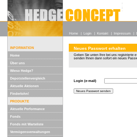
Alle off
Lexikon
Wieso He
Home
|
Login
|
Kontakt
|
Impressum
|
INFORMATION
Neues Passwort erhalten
Geben Sie unten Ihre bei uns registrierte e
Home
senden Ihnen dann sofort ein neues Passw
Über uns
Wieso Hedge?
Depotstellenvergleich
Login (e-mail)
Aktuelle Aktionen
Finderlohn!
PRODUKTE
Aktuelle Performance
Fonds
Fonds mit Warteliste
Vermögensverwaltungen