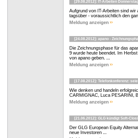
[29.08.2012]: IT-Arbeiten Donnerstag
Aufgrund von IT-Arbeiten sind wir
tagsüber - voraussichtlich den ganz
Meldung anzeigen
[24.08.2012]: apano - Zeichnungsph
Die Zeichnungsphase für das apano
9 wurde heute beendet. Im Herbst
von apano geben. ...
Meldung anzeigen
[17.08.2012]: Telefonkonferenz: seie
Wie denken und handeln erfolgre
CARMIGNAC, Luca PESARINI, Be
Meldung anzeigen
[21.06.2012]: GLG kündigt Soft-Clos
Der GLG European Equity Alternati
neue Investoren ...