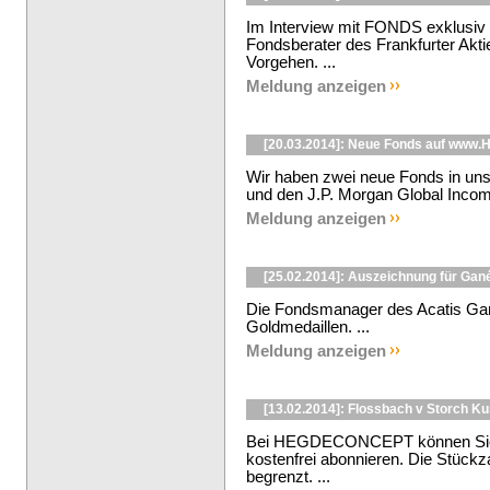
Im Interview mit FONDS exklusiv 
Fondsberater des Frankfurter Aktie
Vorgehen. ...
Meldung anzeigen
[20.03.2014]: Neue Fonds auf ww
Wir haben zwei neue Fonds in uns
und den J.P. Morgan Global Incom
Meldung anzeigen
[25.02.2014]: Auszeichnung für Ga
Die Fondsmanager des Acatis Gan
Goldmedaillen. ...
Meldung anzeigen
[13.02.2014]: Flossbach v Storch K
Bei HEGDECONCEPT können Sie d
kostenfrei abonnieren. Die Stückzah
begrenzt. ...