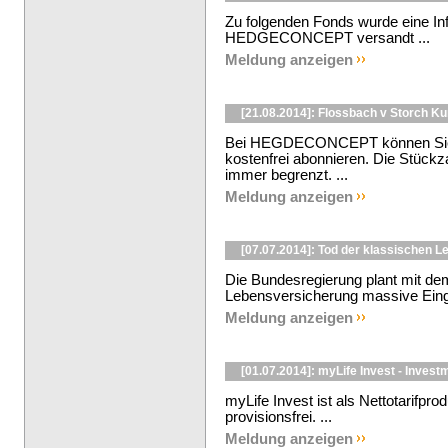
Zu folgenden Fonds wurde eine In
HEDGECONCEPT versandt ...
Meldung anzeigen
[21.08.2014]: Flossbach v Storch K
Bei HEGDECONCEPT können Sie d
kostenfrei abonnieren. Die Stückza
immer begrenzt. ...
Meldung anzeigen
[07.07.2014]: Tod der klassischen 
Die Bundesregierung plant mit 
Lebensversicherung massive Eingri
Meldung anzeigen
[01.07.2014]: myLife Invest - Invest
myLife Invest ist als Nettotarifp
provisionsfrei. ...
Meldung anzeigen