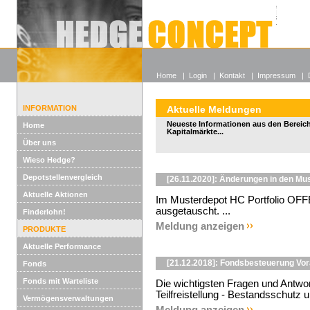
Alle off
Lexikon
Wieso He
Home
|
Login
|
Kontakt
|
Impressum
|
INFORMATION
Aktuelle Meldungen
Neueste Informationen aus den Bereic
Home
Kapitalmärkte...
Über uns
Wieso Hedge?
Depotstellenvergleich
[26.11.2020]: Änderungen in den Mus
Aktuelle Aktionen
Im Musterdepot HC Portfolio OFF
ausgetauscht. ...
Finderlohn!
Meldung anzeigen
PRODUKTE
Aktuelle Performance
[21.12.2018]: Fondsbesteuerung Vo
Fonds
Fonds mit Warteliste
Die wichtigsten Fragen und Antwo
Teilfreistellung - Bestandsschutz u
Vermögensverwaltungen