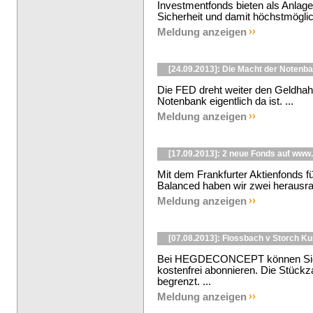
Investmentfonds bieten als Anlage
Sicherheit und damit höchstmöglic
Meldung anzeigen
[24.09.2013]: Die Macht der Notenb
Die FED dreht weiter den Geldhahn
Notenbank eigentlich da ist. ...
Meldung anzeigen
[17.09.2013]: 2 neue Fonds auf w
Mit dem Frankfurter Aktienfonds 
Balanced haben wir zwei herausr
Meldung anzeigen
[07.08.2013]: Flossbach v Storch K
Bei HEGDECONCEPT können Sie d
kostenfrei abonnieren. Die Stückzah
begrenzt. ...
Meldung anzeigen