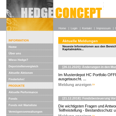
Alle off
Lexikon
Wieso He
Home
|
Login
|
Kontakt
|
Impressum
|
INFORMATION
Aktuelle Meldungen
Neueste Informationen aus den Bereic
Home
Kapitalmärkte...
Über uns
Wieso Hedge?
Depotstellenvergleich
[26.11.2020]: Änderungen in den Mus
Aktuelle Aktionen
Im Musterdepot HC Portfolio OFF
ausgetauscht. ...
Finderlohn!
Meldung anzeigen
PRODUKTE
Aktuelle Performance
[21.12.2018]: Fondsbesteuerung Vo
Fonds
Fonds mit Warteliste
Die wichtigsten Fragen und Antwo
Teilfreistellung - Bestandsschutz u
Vermögensverwaltungen