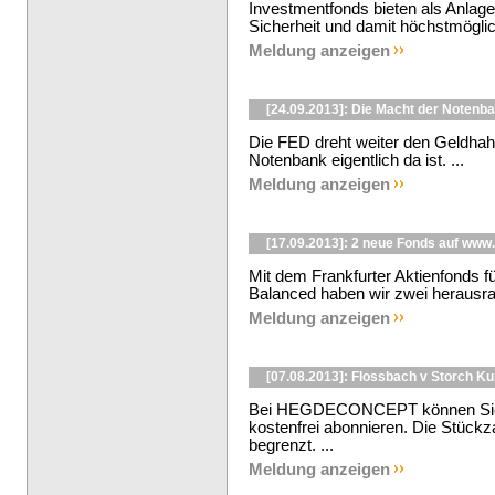
Investmentfonds bieten als Anlage
Sicherheit und damit höchstmöglic
Meldung anzeigen
[24.09.2013]: Die Macht der Notenb
Die FED dreht weiter den Geldhahn
Notenbank eigentlich da ist. ...
Meldung anzeigen
[17.09.2013]: 2 neue Fonds auf w
Mit dem Frankfurter Aktienfonds 
Balanced haben wir zwei herausr
Meldung anzeigen
[07.08.2013]: Flossbach v Storch K
Bei HEGDECONCEPT können Sie d
kostenfrei abonnieren. Die Stückzah
begrenzt. ...
Meldung anzeigen