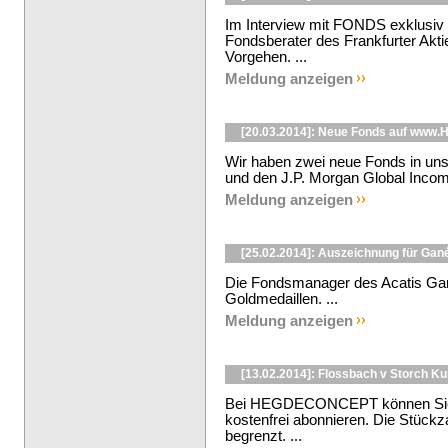
Im Interview mit FONDS exklusiv 
Fondsberater des Frankfurter Aktie
Vorgehen. ...
Meldung anzeigen
[20.03.2014]: Neue Fonds auf ww
Wir haben zwei neue Fonds in uns
und den J.P. Morgan Global Incom
Meldung anzeigen
[25.02.2014]: Auszeichnung für Ga
Die Fondsmanager des Acatis Gan
Goldmedaillen. ...
Meldung anzeigen
[13.02.2014]: Flossbach v Storch K
Bei HEGDECONCEPT können Sie d
kostenfrei abonnieren. Die Stückzah
begrenzt. ...