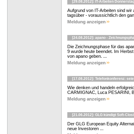
[29.08.2012]: IT-Arbeiten Donnerstag
Aufgrund von IT-Arbeiten sind wir
tagsüber - voraussichtlich den ganz
Meldung anzeigen
[24.08.2012]: apano - Zeichnungsph
Die Zeichnungsphase für das apano
9 wurde heute beendet. Im Herbst
von apano geben. ...
Meldung anzeigen
[17.08.2012]: Telefonkonferenz: seie
Wie denken und handeln erfolgre
CARMIGNAC, Luca PESARINI, Be
Meldung anzeigen
[21.06.2012]: GLG kündigt Soft-Clos
Der GLG European Equity Alternati
neue Investoren ...