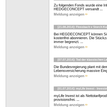
Zu folgenden Fonds wurde eine In
HEDGECONCEPT versandt ...
Meldung anzeigen
[21.08.2014]: Flossbach v Storch K
Bei HEGDECONCEPT können Sie d
kostenfrei abonnieren. Die Stückza
immer begrenzt. ...
Meldung anzeigen
[07.07.2014]: Tod der klassischen 
Die Bundesregierung plant mit 
Lebensversicherung massive Eingri
Meldung anzeigen
[01.07.2014]: myLife Invest - Invest
myLife Invest ist als Nettotarifp
provisionsfrei. ...
Meldung anzeigen