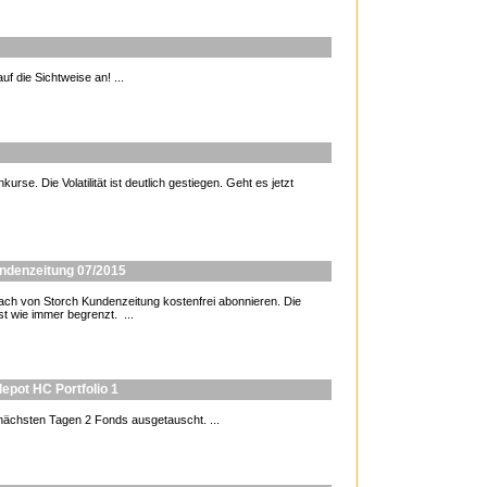
f die Sichtweise an! ...
urse. Die Volatilität ist deutlich gestiegen. Geht es jetzt
undenzeitung 07/2015
 von Storch Kundenzeitung kostenfrei abonnieren. Die
st wie immer begrenzt. ...
epot HC Portfolio 1
nächsten Tagen 2 Fonds ausgetauscht. ...