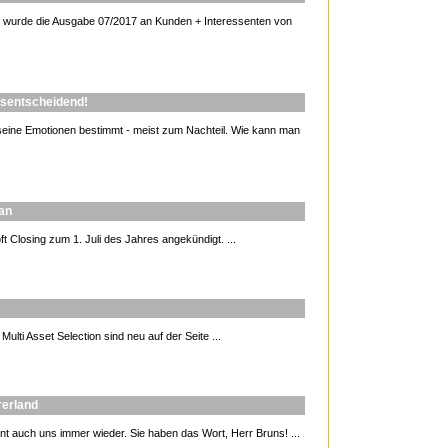
e wurde die Ausgabe 07/2017 an Kunden + Interessenten von
gsentscheidend!
 seine Emotionen bestimmt - meist zum Nachteil. Wie kann man
 an
t Closing zum 1. Juli des Jahres angekündigt. ...
ti Asset Selection sind neu auf der Seite ...
rerland
t auch uns immer wieder. Sie haben das Wort, Herr Bruns! ...