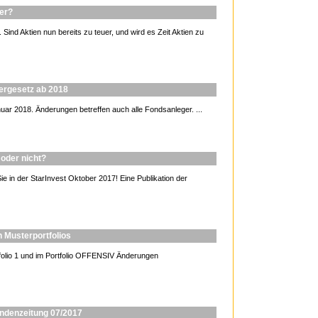
uer?
Sind Aktien nun bereits zu teuer, und wird es Zeit Aktien zu
ergesetz ab 2018
uar 2018. Änderungen betreffen auch alle Fondsanleger. ...
oder nicht?
e in der StarInvest Oktober 2017! Eine Publikation der
 Musterportfolios
lio 1 und im Portfolio OFFENSIV Änderungen
undenzeitung 07/2017