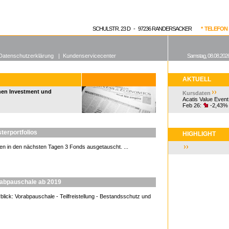
enen Fonds
Aktuelle Kurse
dgefonds?
SCHULSTR. 23 D - 97236 RANDERSACKER
* TELEFON 0
Datenschutzerklärung
|
Kundenservicecenter
Samstag, 08.08.2026
AKTUELL
hen Investment und
Kursdaten
Acatis Value Event
Feb 26:
-2,43%
terportfolios
HIGHLIGHT
n in den nächsten Tagen 3 Fonds ausgetauscht. ...
rabpauschale ab 2019
lick: Vorabpauschale - Teilfreistellung - Bestandsschutz und