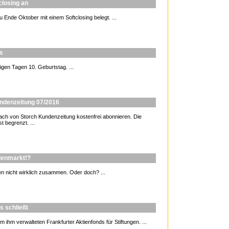
closing an
 Ende Oktober mit einem Softclosing belegt. ...
us
igen Tagen 10. Geburtstag. ...
undenzeitung 07/2016
 von Storch Kundenzeitung kostenfrei abonnieren. Die
t begrenzt. ...
tienmarkt!?
n nicht wirklich zusammen. Oder doch? ...
s schließt
hm verwalteten Frankfurter Aktienfonds für Stiftungen. ...