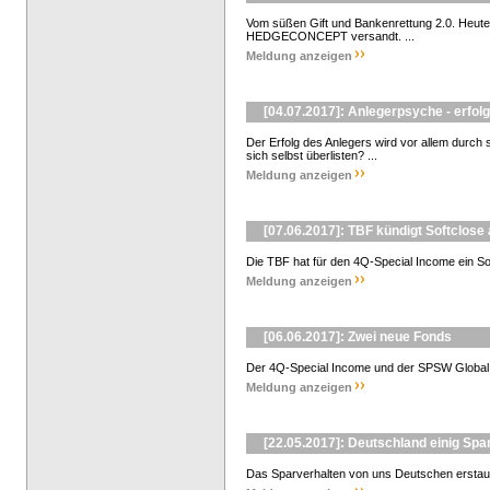
Vom süßen Gift und Bankenrettung 2.0. Heut
HEDGECONCEPT versandt. ...
Meldung anzeigen
[04.07.2017]: Anlegerpsyche - erfol
Der Erfolg des Anlegers wird vor allem durch
sich selbst überlisten? ...
Meldung anzeigen
[07.06.2017]: TBF kündigt Softclose
Die TBF hat für den 4Q-Special Income ein Sof
Meldung anzeigen
[06.06.2017]: Zwei neue Fonds
Der 4Q-Special Income und der SPSW Global Mul
Meldung anzeigen
[22.05.2017]: Deutschland einig Spa
Das Sparverhalten von uns Deutschen erstaun