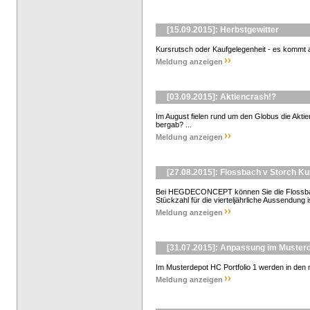
[15.09.2015]: Herbstgewitter
Kursrutsch oder Kaufgelegenheit - es kommt au
Meldung anzeigen
[03.09.2015]: Aktiencrash!?
Im August fielen rund um den Globus die Aktienk
bergab? ...
Meldung anzeigen
[27.08.2015]: Flossbach v Storch K
Bei HEGDECONCEPT können Sie die Flossbach
Stückzahl für die vierteljährliche Aussendung i
Meldung anzeigen
[31.07.2015]: Anpassung im Musterd
Im Musterdepot HC Portfolio 1 werden in den 
Meldung anzeigen