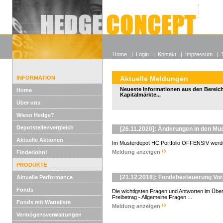
Alle off
Lexikon
Wieso He
Home
|
Login
|
Kontakt
|
Impressum
|
INFORMATION
Aktuelle Meldungen
Neueste Informationen aus den Bereic
Home
Kapitalmärkte...
Über uns
Wieso Hedge?
Depotstellenvergleich
[26.11.2020]: Änderungen in den Mus
Aktuelle Aktionen
Im Musterdepot HC Portfolio OFFENSIV werde
Meldung anzeigen
Finderlohn!
PRODUKTE
[21.12.2018]: Fondsbesteuerung Vo
Aktuelle Performance
Fonds
Die wichtigsten Fragen und Antworten im Überb
Freibetrag - Allgemeine Fragen ...
Fonds mit Warteliste
Meldung anzeigen
Vermögensverwaltungen