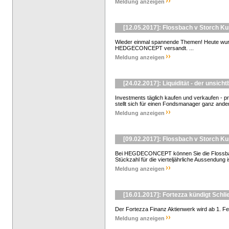
Meldung anzeigen
[12.05.2017]: Flossbach v Storch K
Wieder einmal spannende Themen! Heute wur
HEDGECONCEPT versandt. ...
Meldung anzeigen
[24.02.2017]: Liquidität - der unsich
Investments täglich kaufen und verkaufen - pro
stellt sich für einen Fondsmanager ganz anders
Meldung anzeigen
[09.02.2017]: Flossbach v Storch K
Bei HEGDECONCEPT können Sie die Flossbach
Stückzahl für die vierteljährliche Aussendung is
Meldung anzeigen
[16.01.2017]: Fortezza kündigt Schli
Der Fortezza Finanz Aktienwerk wird ab 1. Feb
Meldung anzeigen