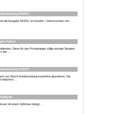
undenzeitung 04/2017
de die Ausgabe 04/2017 an Kunden + Interessenten von
tbare Faktor
blemlos. Diese für den Privatanleger völlig normale Situation
 dar. ...
undenzeitung 01/2017
 von Storch Kundenzeitung kostenfrei abonnieren. Die
t begrenzt. ...
eßung an.
ruar mit einem Softclose belegt. ...