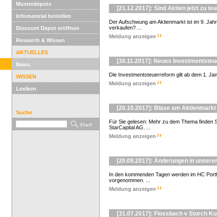
Musterdepots
[21.12.2017]: Sind Aktien jetzt zu te
Infomaterial bestellen
Der Aufschwung am Aktienmarkt ist im 9. Jahr. 
verkaufen? ...
Discount Depot eröffnen
Meldung anzeigen
Research & Wissen
AKTUELLES
[30.11.2017]: Neues Investmentsteu
News
Die Investmentsteuerreform gilt ab dem 1. Jan
WISSEN
Meldung anzeigen
Lexikon
[20.10.2017]: Blase am Aktienmarkt 
Suche
Für Sie gelesen: Mehr zu dem Thema finden Si
StarCapital AG. ...
Meldung anzeigen
[20.09.2017]: Änderungen in unseren
In den kommenden Tagen werden im HC Portfo
vorgenommen. ...
Meldung anzeigen
[31.07.2017]: Flossbach v Storch K