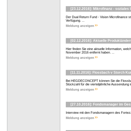
[23.12.2016]: Mikrofinanz - soziales
Der Dual Return Fund - Vision Microfinance st
Verfügung. ...
Meldung anzeigen
[02.12.2016]: Aktuelle Produktänd
Hier finden Sie eine aktuelle Information, w
November 2016 entfernt haben. ...
Meldung anzeigen
[11.11.2016]: Flossbach v Storch K
Bei HEGDECONCEPT können Sie die Flossbach
Stückzahl für die vierteljährliche Aussendung is
Meldung anzeigen
[27.10.2016]: Fondsmanager im Ge
Interview mit den Fondsmanagern des Fortezz
Meldung anzeigen