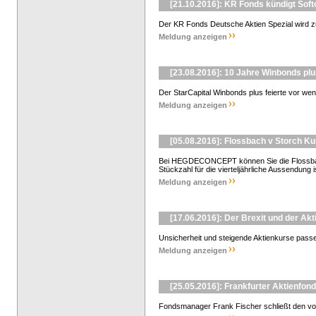
[21.10.2016]: KR Fonds kündigt Soft
Der KR Fonds Deutsche Aktien Spezial wird zu
Meldung anzeigen
[23.08.2016]: 10 Jahre Winbonds pl
Der StarCapital Winbonds plus feierte vor wen
Meldung anzeigen
[05.08.2016]: Flossbach v Storch K
Bei HEGDECONCEPT können Sie die Flossbach
Stückzahl für die vierteljährliche Aussendung is
Meldung anzeigen
[17.06.2016]: Der Brexit und der Ak
Unsicherheit und steigende Aktienkurse passe
Meldung anzeigen
[25.05.2016]: Frankfurter Aktienfond
Fondsmanager Frank Fischer schließt den vom i