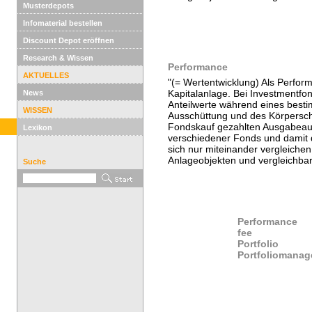
Musterdepots
Infomaterial bestellen
Discount Depot eröffnen
Research & Wissen
Performance
AKTUELLES
"(= Wertentwicklung) Als Perfor
Kapitalanlage. Bei Investmentfo
News
Anteilwerte während eines besti
WISSEN
Ausschüttung und des Körperscha
Fondskauf gezahlten Ausgabeau
Lexikon
verschiedener Fonds und damit
sich nur miteinander vergleiche
Anlageobjekten und vergleichbar
Suche
Performance
fee
Portfolio
Portfoliomanag