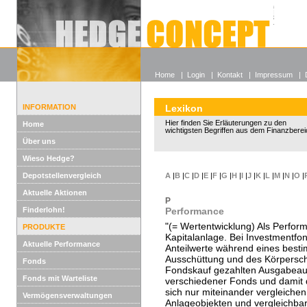
Alle off
Lexikon
Wieso He
Home
|
Login
|
Kontakt
|
Impressum
|
INFORMATION
Lexikon
Hier finden Sie Erläuterungen zu den
Home
wichtigsten Begriffen aus dem Finanzberei
Über uns
Wieso Hedge?
Depotstellenvergleich
A
|
B
|
C
|
D
|
E
|
F
|
G
|
H
|
I
|
J
|
K
|
L
|
M
|
N
|
O
|
Aktuelle Aktionen
P
Finderlohn!
Performance
"(= Wertentwicklung) Als Perfor
PRODUKTE
Kapitalanlage. Bei Investmentfo
Aktuelle Performance
Anteilwerte während eines besti
Ausschüttung und des Körperscha
Fonds
Fondskauf gezahlten Ausgabeau
Fonds mit Warteliste
verschiedener Fonds und damit
sich nur miteinander vergleiche
Vermögensverwaltungen
Anlageobjekten und vergleichbar