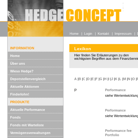
Alle off
Lexikon
Wieso He
Home
|
Login
|
Kontakt
|
Impressum
|
INFORMATION
Lexikon
Hier finden Sie Erläuterungen zu den
Home
wichtigsten Begriffen aus dem Finanzberei
Über uns
Wieso Hedge?
Depotstellenvergleich
A
|
B
|
C
|
D
|
E
|
F
|
G
|
H
|
I
|
J
|
K
|
L
|
M
|
N
|
O
|
Aktuelle Aktionen
P
Performance
Finderlohn!
siehe Wertentwicklun
PRODUKTE
Aktuelle Performance
Performance
siehe Wertentwicklun
Fonds
Fonds mit Warteliste
Performance fee
Vermögensverwaltungen
Portfolio