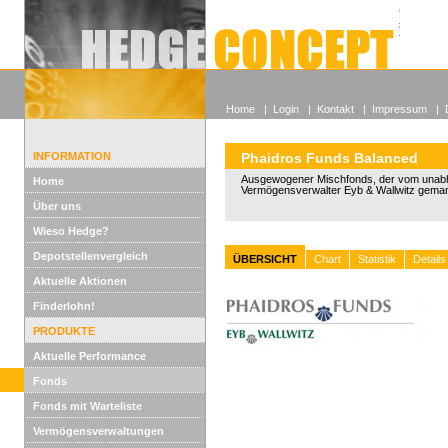
Alle off
Lexikon
Wieso He
Home
|
Login
|
Kontakt
|
Impressum
|
INFORMATION
Phaidros Funds Balanced
Ausgewogener Mischfonds, der vom unab
Home
Vermögensverwalter Eyb & Wallwitz geman
Über uns
Wieso Hedge?
Depotstellenvergleich
ÜBERSICHT
Chart
Statistik
Details
Aktuelle Aktionen
Finderlohn!
PRODUKTE
Aktuelle Performance
Fonds
Fonds mit Warteliste
Vermögensverwaltungen