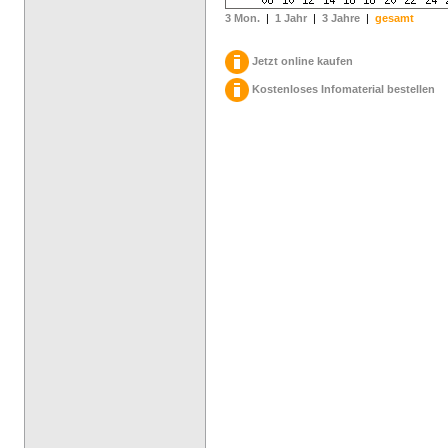
3 Mon.
|
1 Jahr
|
3 Jahre
|
gesamt
Jetzt online kaufen
Kostenloses Infomaterial bestellen