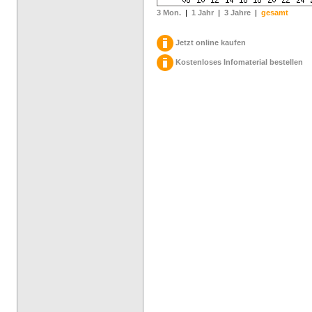
3 Mon.
|
1 Jahr
|
3 Jahre
|
gesamt
Jetzt online kaufen
Kostenloses Infomaterial bestellen