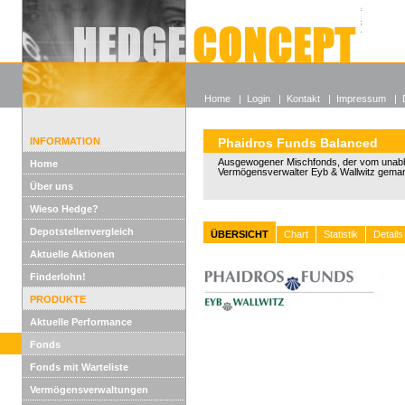
Alle off
Lexikon
Wieso He
Home
|
Login
|
Kontakt
|
Impressum
|
INFORMATION
Phaidros Funds Balanced
Ausgewogener Mischfonds, der vom unab
Home
Vermögensverwalter Eyb & Wallwitz geman
Über uns
Wieso Hedge?
Depotstellenvergleich
ÜBERSICHT
Chart
Statistik
Details
Aktuelle Aktionen
Finderlohn!
PRODUKTE
Aktuelle Performance
Fonds
Fonds mit Warteliste
Vermögensverwaltungen