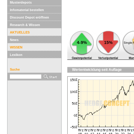
Musterdepots
Infomaterial bestellen
Discount Depot eröffnen
Research & Wissen
AKTUELLES
News
4-9%
15%
Single
WISSEN
Lexikon
Suche
Wertentwicklung seit Auflage