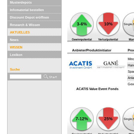
Musterdepots
Infomaterial bestellen
Discount Depot eröffnen
3-6%
10%
Single
Research & Wissen
AKTUELLES
News
WISSEN
Anbieter/Produktinitiator
Pro
Lexikon
Mind
Han
Suche
Spar
Anla
Gewi
ACATIS Value Event Fonds
7-12%
25%
Single