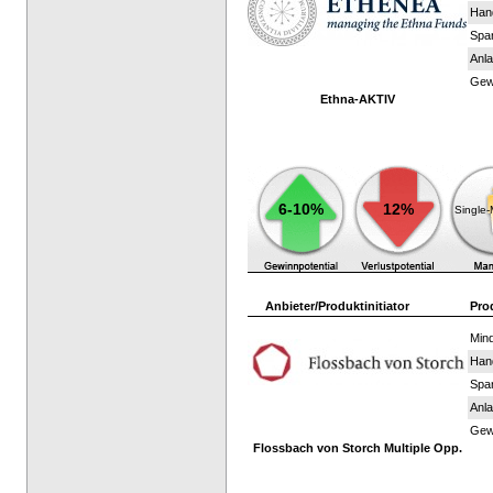
Han
Spar
Anla
Gewi
Ethna-AKTIV
6-10%
12%
Single
Anbieter/Produktinitiator
Pro
Mind
Han
Spar
Anla
Gewi
Flossbach von Storch Multiple Opp.