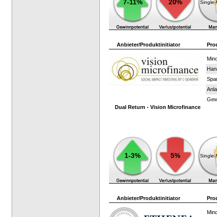
7-11%
20%
Single
Anbieter/Produktinitiator
Pro
Mind
Han
Spar
Anla
Gewi
Dual Return - Vision Microfinance
1-3%
5%
Single
Anbieter/Produktinitiator
Pro
Mind