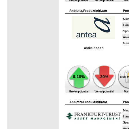
Anbieter/Produktinitiator
Pro
Mind
Han
Spar
Anla
Gewi
antea-Fonds
6-10%
20%
Multi-
Anbieter/Produktinitiator
Pro
Mind
Han
Spar
Anla