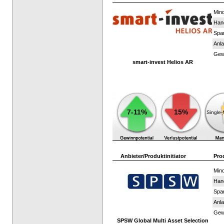
Mind
Han
Spar
Anla
Gewi
smart-invest Helios AR
7-11%
15%
Single
Anbieter/Produktinitiator
Pro
Mind
Han
Spar
Anla
Gewi
SPSW Global Multi Asset Selection