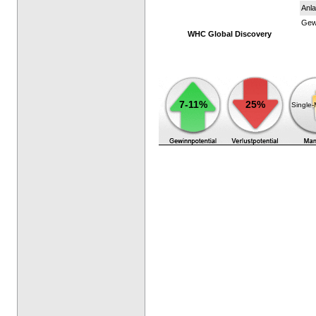
Anla
Gewi
WHC Global Discovery
7-11%
25%
Single