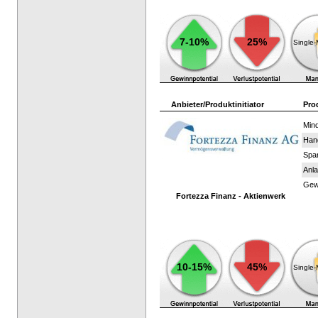
7-10%
25%
Single
Anbieter/Produktinitiator
Pro
Mind
Han
Spar
Anla
Gewi
Fortezza Finanz - Aktienwerk
10-15%
45%
Single