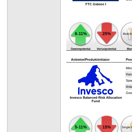
FTC Gideon I
6-11%
25%
Multi-
Anbieter/Produktinitiator
Pro
Mind
Han
Spar
Anla
Gewi
Invesco Balanced-Risk Allocation
Fund
5-11%
15%
Single