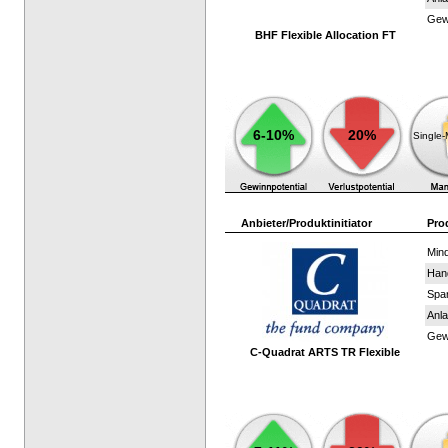
Gewi
BHF Flexible Allocation FT
6-10%
20%
Single
Anbieter/Produktinitiator
Pro
Mind
Han
Spar
Anla
Gewi
C-Quadrat ARTS TR Flexible