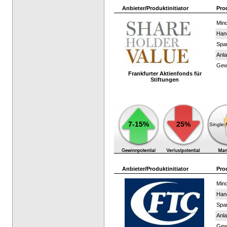
Anbieter/Produktinitiator
Pro
Mind
Han
Spar
Anla
Gewi
Frankfurter Aktienfonds für
Stiftungen
7-15%
25%
Single
Anbieter/Produktinitiator
Pro
Mind
Han
Spar
Anla
Gewi