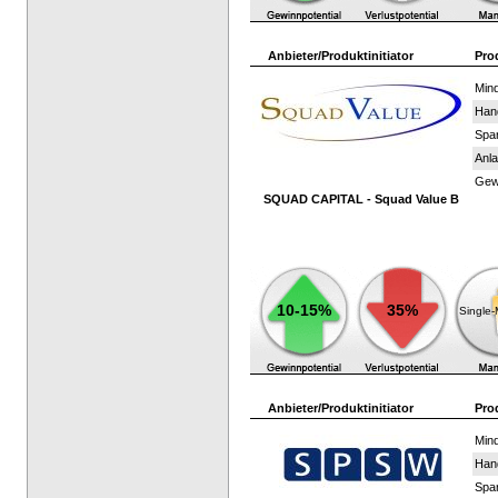
Anbieter/Produktinitiator
Pro
Mind
Han
Spar
Anla
Gewi
SQUAD CAPITAL - Squad Value B
10-15%
35%
Single
Anbieter/Produktinitiator
Pro
Mind
Han
Spar