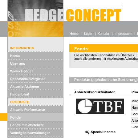
Alle off
Lexikon
Wieso He
Home
|
Login
|
Kontakt
|
Impressum
|
INFORMATION
Fonds
Die wichtigsten Kennzahlen im Überblick. D
Home
auch alle anderen mit maximalem Agiorabat
Über uns
Wieso Hedge?
Depotstellenvergleich
Produkte (alphabetische Sortierung)
Aktuelle Aktionen
Anbieter/Produktinitiator
Pro
Finderlohn!
Mind
PRODUKTE
Han
Aktuelle Performance
Spar
Fonds
Anla
Fonds mit Warteliste
Gewi
4Q-Special Income
Vermögensverwaltungen