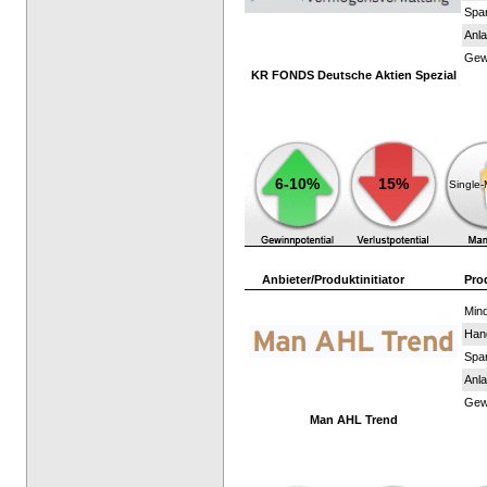
Spar
Anla
Gewi
KR FONDS Deutsche Aktien Spezial
6-10%
15%
Single
Anbieter/Produktinitiator
Pro
Mind
Han
Spar
Anla
Gewi
Man AHL Trend