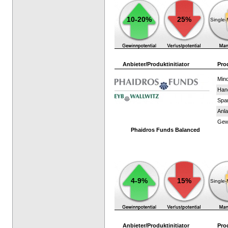
10-20%
25%
Single
Anbieter/Produktinitiator
Pro
Mind
Han
Spar
Anla
Gewi
Phaidros Funds Balanced
4-9%
15%
Single
Anbieter/Produktinitiator
Pro