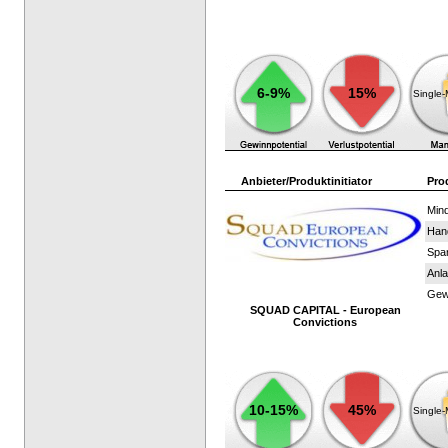
6-9%
15%
Single
Anbieter/Produktinitiator
Pro
Mind
Han
Spar
Anla
Gewi
SQUAD CAPITAL - European
Convictions
10-15%
45%
Single