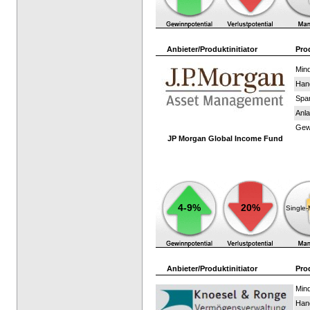
Anbieter/Produktinitiator
Pro
Mind
Han
Spar
Anla
Gewi
JP Morgan Global Income Fund
4-9%
20%
Single
Anbieter/Produktinitiator
Pro
Mind
Han