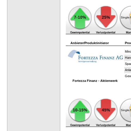
7-10%
25%
Single
Anbieter/Produktinitiator
Pro
Mind
Han
Spar
Anla
Gewi
Fortezza Finanz - Aktienwerk
10-15%
45%
Single