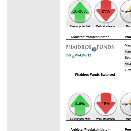
10-20%
25%
Single
Anbieter/Produktinitiator
Pro
Mind
Han
Spar
Anla
Gewi
Phaidros Funds Balanced
4-9%
15%
Single
Anbieter/Produktinitiator
Pro