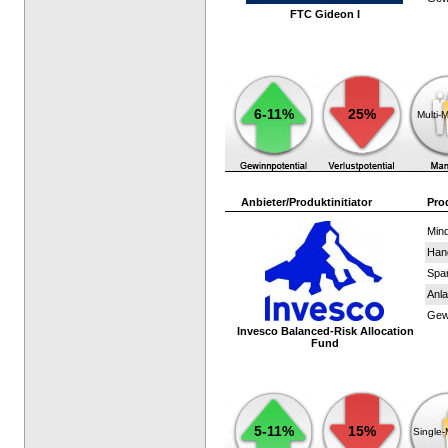
FTC Gideon I
6-11%
25%
Multi-
Anbieter/Produktinitiator
Pro
Mind
Han
Spar
Anla
Gewi
Invesco Balanced-Risk Allocation
Fund
5-11%
15%
Single