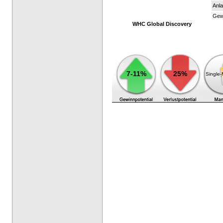
Anla
Gewi
WHC Global Discovery
7-11%
25%
Single