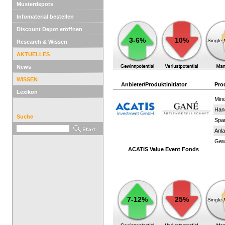
Musterdepots
Infomaterial bestellen
Discount Depot eröffnen
3-6%
10%
Single
Research & Wissen
AKTUELLES
News
WISSEN
Anbieter/Produktinitiator
Pro
Lexikon
Mind
Han
Suche
Spar
Anla
Gewi
ACATIS Value Event Fonds
7-12%
25%
Single