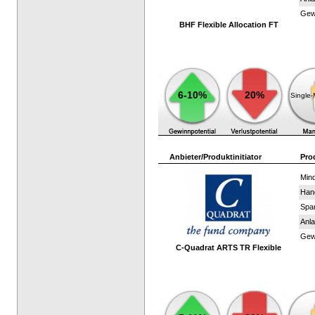
Gewi
BHF Flexible Allocation FT
6-10%
20%
Single
Anbieter/Produktinitiator
Pro
Mind
Han
Spar
Anla
Gewi
C-Quadrat ARTS TR Flexible