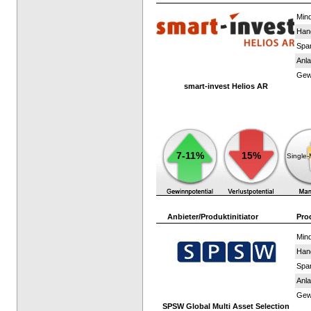
Mind
Han
Spar
Anla
Gewi
smart-invest Helios AR
7-11%
15%
Single
Anbieter/Produktinitiator
Pro
Mind
Han
Spar
Anla
Gewi
SPSW Global Multi Asset Selection