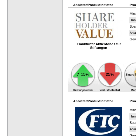
Anbieter/Produktinitiator
Pro
Mind
Han
Spar
Anla
Gewi
Frankfurter Aktienfonds für
Stiftungen
7-15%
25%
Single
Anbieter/Produktinitiator
Pro
Mind
Han
Spar
Anla
Gewi