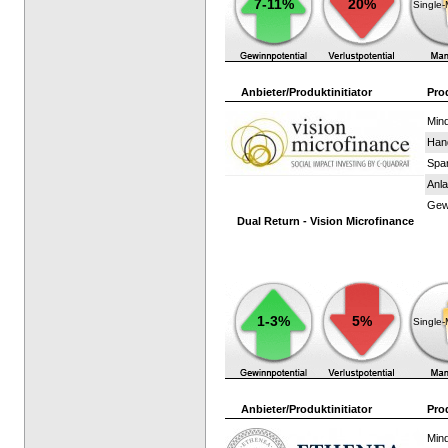
7-11%
20%
Single
Anbieter/Produktinitiator
Pro
Mind
Han
Spar
Anla
Gewi
Dual Return - Vision Microfinance
1-3%
5%
Single
Anbieter/Produktinitiator
Pro
Mind