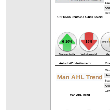
Spar
Anla
Gewi
KR FONDS Deutsche Aktien Spezial
6-10%
15%
Single
Anbieter/Produktinitiator
Pro
Mind
Han
Spar
Anla
Gewi
Man AHL Trend