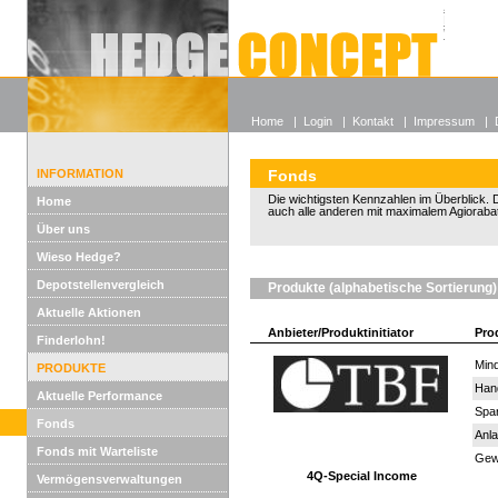
Alle off
Lexikon
Wieso He
Home
|
Login
|
Kontakt
|
Impressum
|
INFORMATION
Fonds
Die wichtigsten Kennzahlen im Überblick. D
Home
auch alle anderen mit maximalem Agiorabat
Über uns
Wieso Hedge?
Depotstellenvergleich
Produkte (alphabetische Sortierung)
Aktuelle Aktionen
Anbieter/Produktinitiator
Pro
Finderlohn!
Mind
PRODUKTE
Han
Aktuelle Performance
Spar
Fonds
Anla
Fonds mit Warteliste
Gewi
4Q-Special Income
Vermögensverwaltungen