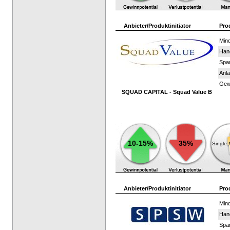
Anbieter/Produktinitiator
Pro
Mind
Han
Spar
Anla
Gewi
SQUAD CAPITAL - Squad Value B
10-15%
35%
Single
Anbieter/Produktinitiator
Pro
Mind
Han
Spar