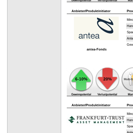
Anbieter/Produktinitiator
Pro
Mind
Han
Spar
Anla
Gewi
antea-Fonds
6-10%
20%
Multi-
Anbieter/Produktinitiator
Pro
Mind
Han
Spar
Anla