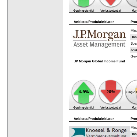
Anbieter/Produktinitiator
Pro
Mind
Han
Spar
Anla
Gewi
JP Morgan Global Income Fund
4-9%
20%
Single
Anbieter/Produktinitiator
Pro
Mind
Han