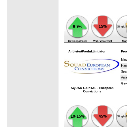
6-9%
15%
Single
Anbieter/Produktinitiator
Pro
Mind
Han
Spar
Anla
Gewi
SQUAD CAPITAL - European
Convictions
10-15%
45%
Single