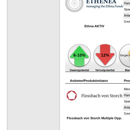
Han
Spar
Anla
Gewi
Ethna-AKTIV
6-10%
12%
Single
Anbieter/Produktinitiator
Pro
Mind
Han
Spar
Anla
Gewi
Flossbach von Storch Multiple Opp.