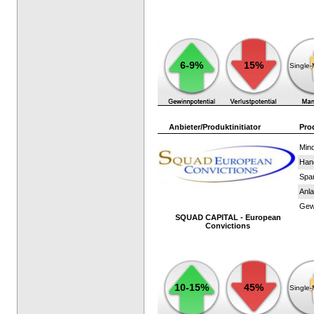
6-9%
15%
Single
Anbieter/Produktinitiator
Pro
Mind
Han
Spar
Anla
Gewi
SQUAD CAPITAL - European
Convictions
10-15%
45%
Single