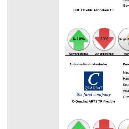
Gewi
BHF Flexible Allocation FT
6-10%
20%
Single
Anbieter/Produktinitiator
Pro
Mind
Han
Spar
Anla
Gewi
C-Quadrat ARTS TR Flexible