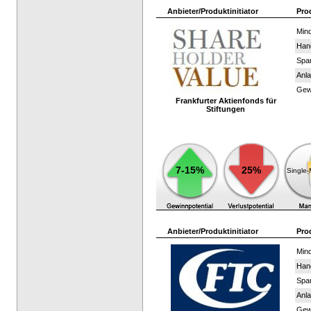
Anbieter/Produktinitiator
Pro
Mind
Han
Spar
Anla
Gewi
Frankfurter Aktienfonds für
Stiftungen
7-15%
25%
Single
Anbieter/Produktinitiator
Pro
Mind
Han
Spar
Anla
Gewi