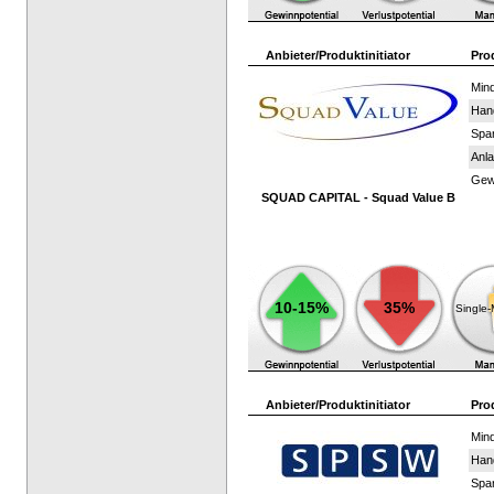
Anbieter/Produktinitiator
Pro
Mind
Han
Spar
Anla
Gewi
SQUAD CAPITAL - Squad Value B
10-15%
35%
Single
Anbieter/Produktinitiator
Pro
Mind
Han
Spar