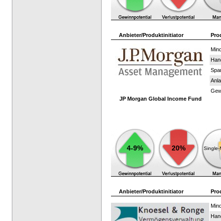
Anbieter/Produktinitiator
Pro
Mind
Han
Spar
Anla
Gewi
JP Morgan Global Income Fund
4-9%
20%
Single
Anbieter/Produktinitiator
Pro
Mind
Han