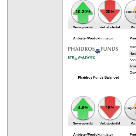
10-20%
25%
Single
Anbieter/Produktinitiator
Pro
Mind
Han
Spar
Anla
Gewi
Phaidros Funds Balanced
4-9%
15%
Single
Anbieter/Produktinitiator
Pro