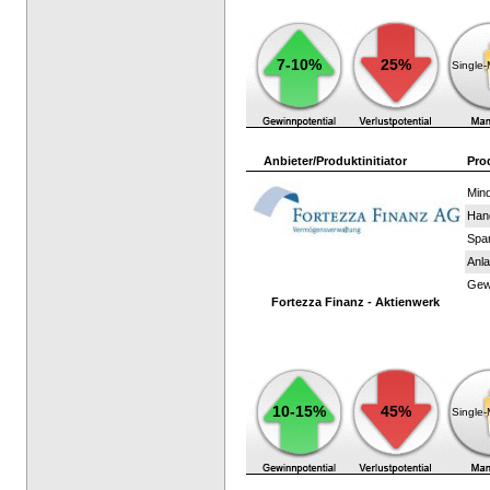
7-10%
25%
Single
Anbieter/Produktinitiator
Pro
Mind
Han
Spar
Anla
Gewi
Fortezza Finanz - Aktienwerk
10-15%
45%
Single