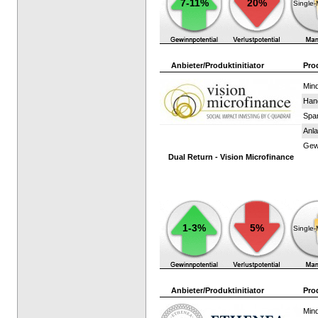
7-11%
20%
Single
Anbieter/Produktinitiator
Pro
Mind
Han
Spar
Anla
Gewi
Dual Return - Vision Microfinance
1-3%
5%
Single
Anbieter/Produktinitiator
Pro
Mind