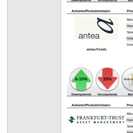
Anbieter/Produktinitiator
Pro
Mind
Han
Spar
Anla
Gewi
antea-Fonds
6-10%
20%
Multi-
Anbieter/Produktinitiator
Pro
Mind
Han
Spar
Anla