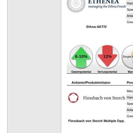
Han
Spar
Anla
Gewi
Ethna-AKTIV
6-10%
12%
Single
Anbieter/Produktinitiator
Pro
Mind
Han
Spar
Anla
Gewi
Flossbach von Storch Multiple Opp.