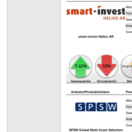
Mind
Han
Spar
Anla
Gewi
smart-invest Helios AR
7-11%
15%
Single
Anbieter/Produktinitiator
Pro
Mind
Han
Spar
Anla
Gewi
SPSW Global Multi Asset Selection