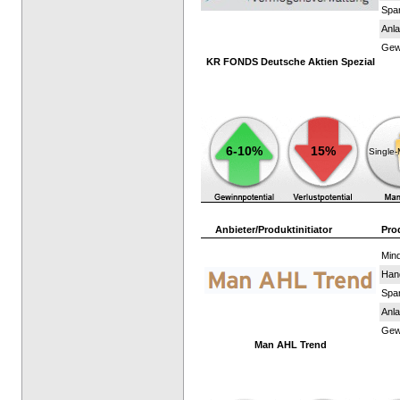
Spar
Anla
Gewi
KR FONDS Deutsche Aktien Spezial
6-10%
15%
Single
Anbieter/Produktinitiator
Pro
Mind
Han
Spar
Anla
Gewi
Man AHL Trend