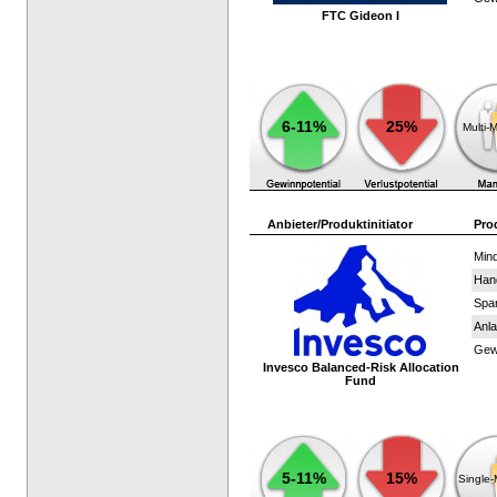
FTC Gideon I
6-11%
25%
Multi-
Anbieter/Produktinitiator
Pro
Mind
Han
Spar
Anla
Gewi
Invesco Balanced-Risk Allocation
Fund
5-11%
15%
Single