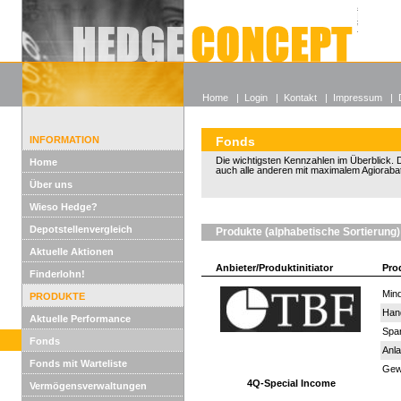
Alle off
Lexikon
Wieso He
Home
|
Login
|
Kontakt
|
Impressum
|
INFORMATION
Fonds
Die wichtigsten Kennzahlen im Überblick. D
Home
auch alle anderen mit maximalem Agiorabat
Über uns
Wieso Hedge?
Depotstellenvergleich
Produkte (alphabetische Sortierung)
Aktuelle Aktionen
Anbieter/Produktinitiator
Pro
Finderlohn!
Mind
PRODUKTE
Han
Aktuelle Performance
Spar
Fonds
Anla
Fonds mit Warteliste
Gewi
4Q-Special Income
Vermögensverwaltungen