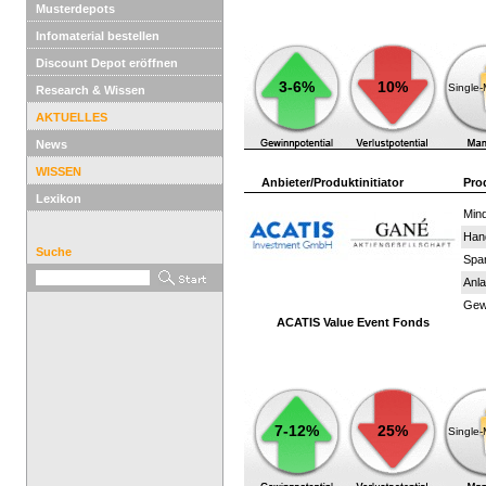
Musterdepots
Infomaterial bestellen
Discount Depot eröffnen
3-6%
10%
Single
Research & Wissen
AKTUELLES
News
WISSEN
Anbieter/Produktinitiator
Pro
Lexikon
Mind
Han
Suche
Spar
Anla
Gewi
ACATIS Value Event Fonds
7-12%
25%
Single