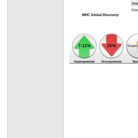
Anla
Gewi
WHC Global Discovery
7-11%
25%
Single