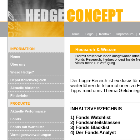
Alle off
Lexikon
Wieso He
Home
|
Login
|
Kontakt
|
Impressum
|
INFORMATION
Research & Wissen
Hiermit stellen wir Ihnen ausgewählte Info
Home
Fonds Research, Hedgeconcept Inside Ne
vieles mehr zur Verfügung.
Über uns
Wieso Hedge?
Depotstellenvergleich
Der Login-Bereich ist exklusiv für
weiterführende Informationen zu 
Aktuelle Aktionen
Tipps rund ums Thema Geldanleg
Finderlohn!
PRODUKTE
INHALTSVERZEICHNIS
Aktuelle Performance
1) Fonds Watchlist
Fonds
2) Fondsanteilsklassen
Fonds mit Warteliste
3) Fonds Blacklist
4) Der Fonds Analyst
Vermögensverwaltungen