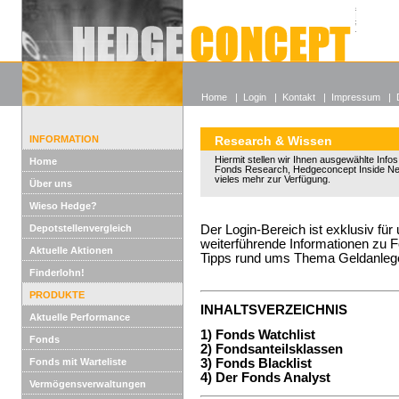
Alle off
Lexikon
Wieso He
Home
|
Login
|
Kontakt
|
Impressum
|
INFORMATION
Research & Wissen
Hiermit stellen wir Ihnen ausgewählte Info
Home
Fonds Research, Hedgeconcept Inside Ne
vieles mehr zur Verfügung.
Über uns
Wieso Hedge?
Depotstellenvergleich
Der Login-Bereich ist exklusiv für
weiterführende Informationen zu 
Aktuelle Aktionen
Tipps rund ums Thema Geldanleg
Finderlohn!
PRODUKTE
INHALTSVERZEICHNIS
Aktuelle Performance
1) Fonds Watchlist
Fonds
2) Fondsanteilsklassen
Fonds mit Warteliste
3) Fonds Blacklist
4) Der Fonds Analyst
Vermögensverwaltungen