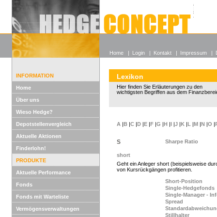
Alle off
Lexikon
Wieso He
Home
|
Login
|
Kontakt
|
Impressum
|
INFORMATION
Lexikon
Hier finden Sie Erläuterungen zu den
Home
wichtigsten Begriffen aus dem Finanzberei
Über uns
Wieso Hedge?
Depotstellenvergleich
A
|
B
|
C
|
D
|
E
|
F
|
G
|
H
|
I
|
J
|
K
|
L
|
M
|
N
|
O
|
Aktuelle Aktionen
S
Sharpe Ratio
Finderlohn!
short
PRODUKTE
Geht ein Anleger short (beispielsweise dur
von Kursrückgängen profitieren.
Aktuelle Performance
Short-Position
Fonds
Single-Hedgefonds
Single-Manager - In
Fonds mit Warteliste
Spread
Standardabweichun
Vermögensverwaltungen
Stillhalter