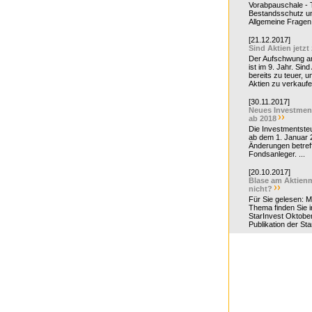
Vorabpauschale - Te
Bestandsschutz un
Allgemeine Fragen 
[21.12.2017]
Sind Aktien jetzt
Der Aufschwung a
ist im 9. Jahr. Sind
bereits zu teuer, u
Aktien zu verkaufe
[30.11.2017]
Neues Investmen
ab 2018
Die Investmentsteu
ab dem 1. Januar 
Änderungen betreff
Fondsanleger. ...
[20.10.2017]
Blase am Aktienm
nicht?
Für Sie gelesen: 
Thema finden Sie i
StarInvest Oktobe
Publikation der Sta