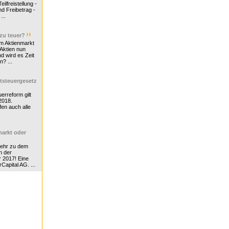
ilfreistellung -
d Freibetrag -
...
 zu teuer?
m Aktienmarkt
 Aktien nun
nd wird es Zeit
n? ...
tsteuergesetz
erreform gilt
2018.
en auch alle
arkt oder
Mehr zu dem
n der
r 2017! Eine
rCapital AG. ...