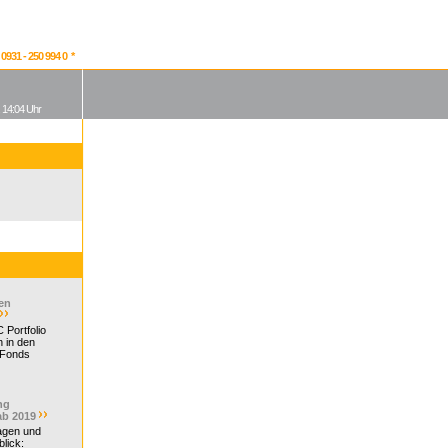
931 - 250 994 0 *
, 14:04 Uhr
en
 Portfolio
 in den
 Fonds
ng
ab 2019
ragen und
lick: