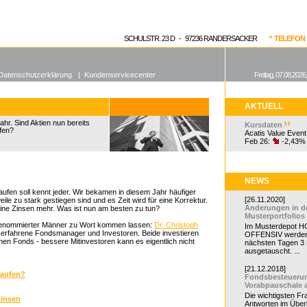
enen Fonds
Aktuelle Kurse
dgefonds?
SCHULSTR. 23 D - 97236 RANDERSACKER
* TELEFON 0
Datenschutzerklärung
|
Kundenservicecenter
Freitag, 07.08.2026
AKTUELL
hr. Sind Aktien nun bereits
Kursdaten
ufen?
Acatis Value Event
Feb 26:
-2,43%
NEWS
ufen soll kennt jeder. Wir bekamen in diesem Jahr häufiger
[26.11.2020]
ile zu stark gestiegen sind und es Zeit wird für eine Korrektur.
Änderungen in d
eine Zinsen mehr. Was ist nun am besten zu tun?
Musterportfolios
 renommierter Männer zu Wort kommen lassen:
Dr. Christoph
Im Musterdepot HC
r erfahrene Fondsmanager und Investoren. Beide investieren
OFFENSIV werden
nen Fonds - bessere Mitinvestoren kann es eigentlich nicht
nächsten Tagen 3
ausgetauscht. ...
[21.12.2018]
kaufen?
Fondsbesteueru
Vorabpauschale 
Die wichtigsten F
zinsen
Antworten im Überb