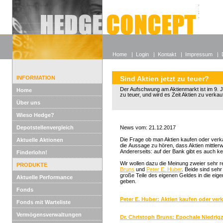
Alle off
Lexikon
Wieso He
Home
|
Login
|
Kontakt
|
Impressum
|
INFORMATION
Sind Aktien jetzt zu teuer?
Der Aufschwung am Aktienmarkt ist im 9. Ja
Home
zu teuer, und wird es Zeit Aktien zu verka
Über uns
Wieso Hedge?
Depotstellenvergleich
News vom: 21.12.2017
Die Frage ob man Aktien kaufen oder verka
Aktuelle Aktionen
die Aussage zu hören, dass Aktien mittlerwe
Andererseits: auf der Bank gibt es auch k
Finderlohn!
Wir wollen dazu die Meinung zweier sehr
PRODUKTE
Bruns
und
Peter E. Huber
. Beide sind seh
große Teile des eigenen Geldes in die eige
Aktuelle Performance
geben.
Fonds
Peter E. Huber: Aktien kaufen oder ver
Fonds mit Warteliste
Vermögensverwaltungen
Dr. Christoph Bruns: Epochale Niedrig